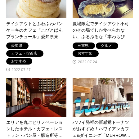
テイクアウトとふわふわパン
夏場限定でテイクアウト不可
ケーキのカフェ「こびとぱん
のその場でしか食べられな
プランチュール」愛知県東海
い、ぷるぷるな「本わらび
市加木屋町に7月25日オープ
餅」がおすすめのだんご屋
愛知県
三重県
グルメ
ン。
「ひとえや」三重県津市白山
カフェ・喫茶店
おすすめ
町
おすすめ
2022.07.24
2022.07.27
エリアを丸ごとリノベーショ
ハワイ発祥の新感覚ドーナツ
ンしたホテル・カフェ・レス
がおすすめ！ハワイアンカフ
トラン・パン屋・醸造所等の
ェ&ダイニング「MERROWS