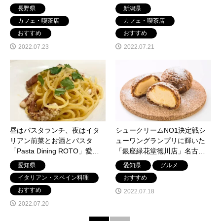
複合体「松本十帖」長野県松
SADO」新潟県佐渡市河原田本
長野県
新潟県
本市浅間温泉に7月23日オープ
町7月22日オープン
カフェ・喫茶店
カフェ・喫茶店
ン
おすすめ
おすすめ
2022.07.23
2022.07.21
昼はパスタランチ、夜はイタ
シュークリームNO1決定戦シ
リアン前菜とお酒とパスタ
ューワングランプリに輝いた
「Pasta Dining ROTO」愛知
「銀座緑花堂徳川店」名古屋
県名古屋市港区に7月20日オー
市東区徳川に7月19日オープン
愛知県
愛知県
グルメ
プン
イタリアン・スペイン料理
おすすめ
おすすめ
2022.07.18
2022.07.20