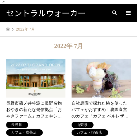
-->
セントラルウォーカー
検索
2022年 7月
2022年 7月
長野市篠ノ井杵淵に長野名物
自社農園で採れた桃を使った
おやきの新たな発信拠点「お
パフェがおすすめ！農園直営
やきファーム」カフェやショ
のカフェ「カフェ ベルレザ
ップにスカイデッキに工場見
ン）」山梨県甲州市勝沼町に7
長野県
山梨県
学もできる！7月31日オープン
月31日オープン
カフェ・喫茶店
カフェ・喫茶店