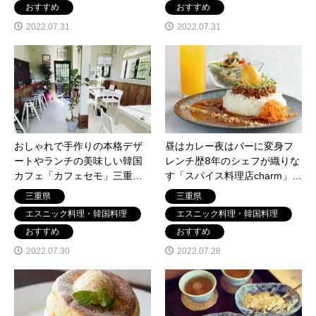
おすすめ
おすすめ
2022.07.31
2022.07.31
おしゃれで手作りの本格デザ
昼はカレー夜はバーに変身フ
ートやランチの美味しい韓国
レンチ歴𝟪年のシェフが織りな
カフェ「カフェセモ」三重県
す「スパイス料理店charm」三
松阪市岡本町に7月30日オープ
重県津市江戸橋に7月28日オー
三重県
三重県
ン
プン。
エスニック料理・韓国料理
エスニック料理・韓国料理
おすすめ
おすすめ
2022.07.30
2022.07.28