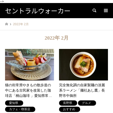
-->
セントラルウォーカー
検索
2022年 2月
2022年 2月
猫の街常滑やきもの散歩道の
完全無化調の自家製麺の淡麗
中にある古民家を改装した珈
系ラーメン「麺社あし鷹」長
琲店「桐山珈琲 」愛知県常滑
野市中御所
市栄町
愛知県
長野県
グルメ
カフェ・喫茶店
おすすめ