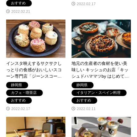
おすすめ
2022.02.17
2022.02.21
インスタ映えするサクサクし
地元の生産者の食材を使い美
っとりの食感がおいしいスコ
味しい キッシュのお店「キッ
ーン専門店「ジーンスコー
シュドハママツby はじめての
ン」静岡県浜松市浜北区
キッシュ」静岡県浜松市中区
静岡県
静岡県
旭町
カフェ・喫茶店
イタリアン・スペイン料理
おすすめ
おすすめ
2022.02.17
2022.02.11