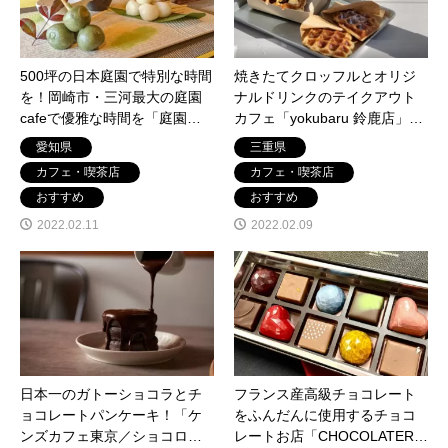
500坪の日本庭園で特別な時間
焼きたてクロッフルとオリジ
を！岡崎市・三河最大の庭園
ナルドリンクのテイクアウト
cafeで優雅な時間を「庭園
カフェ「yokubaru 鈴鹿店」三
noue」愛知県額田郡
重県鈴鹿市イオンモール鈴鹿
愛知県
三重県
の近く
カフェ・喫茶店
カフェ・喫茶店
おすすめ
おすすめ
2022.02.11
2022.02.09
日本一のガトーショコラとチ
フランス産高級チョコレート
ョコレートパンケーキ！「ケ
をふんだんに使用するチョコ
ンズカフェ東京／ショコロ
レートお店「CHOCOLATERIE