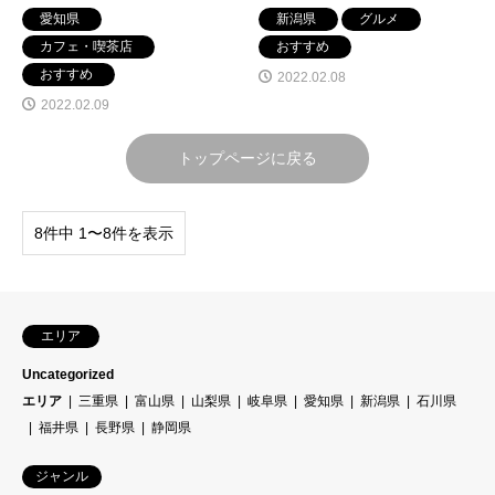
ブ」名古屋市中区の栄の松坂
NOIROUGE」新潟市西区寺尾
愛知県
新潟県
グルメ
屋名古屋店南館2階
東
カフェ・喫茶店
おすすめ
おすすめ
2022.02.08
2022.02.09
トップページに戻る
8件中 1〜8件を表示
エリア
Uncategorized
エリア
三重県
富山県
山梨県
岐阜県
愛知県
新潟県
石川県
福井県
長野県
静岡県
ジャンル