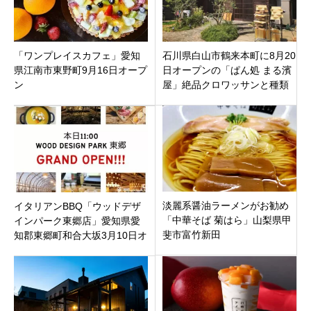
「ワンプレイスカフェ」愛知
石川県白山市鶴来本町に8月20
県江南市東野町9月16日オープ
日オープンの「ぱん処 まる濱
ン
屋」絶品クロワッサンと種類
豊富なパンがおすすめです！
淡麗系醤油ラーメンがお勧め
イタリアンBBQ「ウッドデザ
「中華そば 菊はら」山梨県甲
インパーク東郷店」愛知県愛
斐市富竹新田
知郡東郷町和合大坂3月10日オ
ープン