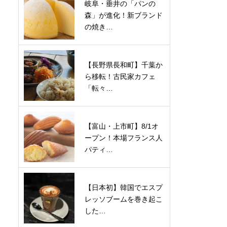
岐阜・垂井の「パンの
森」が進化！新ブランド
の焼き…
【長野県長和町】千葉か
ら移転！古民家カフェ
「転々…
【富山・上市町】8/1オ
ープン！本場フランス人
パティ…
【日本初】韓国でエスプ
レッソブームを巻き起こ
した…