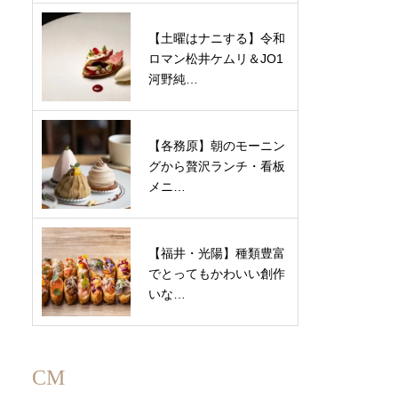
【土曜はナニする】令和
ロマン松井ケムリ＆JO1
河野純…
【各務原】朝のモーニン
グから贅沢ランチ・看板
メニ…
【福井・光陽】種類豊富
でとってもかわいい創作
いな…
CM