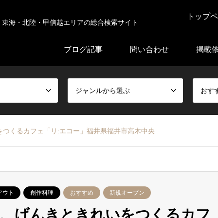
トップペ
東海・北陸・甲信越エリアの総合検索サイト
ブログ記事
問い合わせ
掲載
ジャンルから選ぶ
おす
をつくるカフェ「リ:エコー」福井県福井市高木中央
アウト
創作料理
おすすめ
新規オープン
た、げんきときれいをつくるカフ