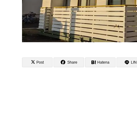
Post
Share
Hatena
LI