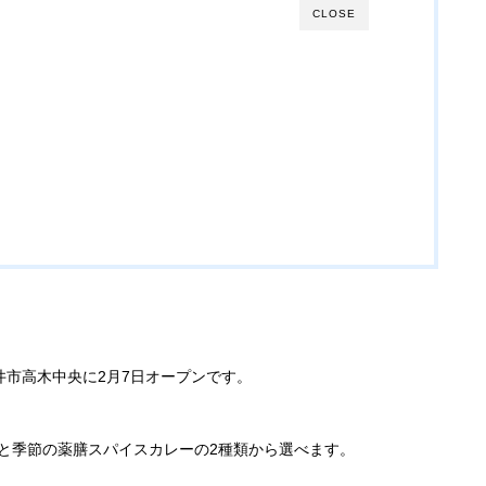
CLOSE
井市高木中央に2月7日オープンです。
0食)と季節の薬膳スパイスカレーの2種類から選べます。