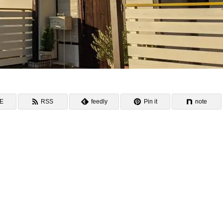
NE
RSS
feedly
Pin it
note