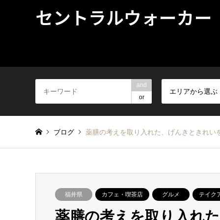
セントラルウォーカー
and
エリアから選ぶ
or
ブログ
薬膳の考えを取り入れた、げんきときれい
福井県
カフェ・喫茶店
グルメ
テイク
薬膳の考えを取り入れ