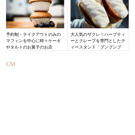
予約制・テイクアウトのみの
大人気のザクレ！ハーブティ
マフィンを中心に時々ケーキ
ーとクレープを専門としたテ
やタルトのお菓子のお店
ィースタンド「ブンブンブ
「ricca.」愛知県小牧市
ン」三重県桑名市東方の桑名
駅西口すぐ
CM