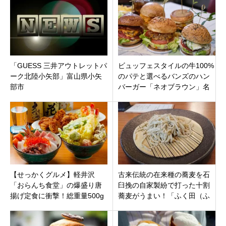
「GUESS 三井アウトレットパ
ビュッフェスタイルの牛100%
ーク北陸小矢部」富山県小矢
のパテと選べるバンズのハン
部市
バーガー「ネオブラウン」名
古屋市天白区にオープン
【せっかくグルメ】軽井沢
古来伝統の在来種の蕎麦を石
「おらんち食堂」の爆盛り唐
臼挽の自家製紛で打った十割
揚げ定食に衝撃！総重量500g
蕎麦がうまい！「ふく田（ふ
の圧倒的ボリューム
くでん）」静岡県沼津市岡宮