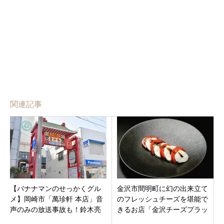
関連記事
【バナナマンのせっかくグル
金沢市間明町に幻の出来立て
メ】岡崎市「萬珍軒 本店」音
のフレッシュチーズを堪能で
声のみの放送事故も！鈴木亮
きるお店「金沢チーズプラッ
平＆中条あやみのグルメ探
ター」が9月8日オープン！