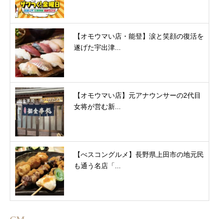
【オモウマい店・能登】涙と笑顔の復活を
遂げた宇出津...
【オモウマい店】元アナウンサーの2代目
女将が営む新...
【べスコングルメ】長野県上田市の地元民
も通う名店「...