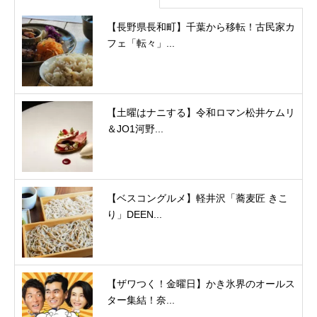
【長野県長和町】千葉から移転！古民家カ
フェ「転々」...
【土曜はナニする】令和ロマン松井ケムリ
＆JO1河野...
【ベスコングルメ】軽井沢「蕎麦匠 きこ
り」DEEN...
【ザワつく！金曜日】かき氷界のオールス
ター集結！奈...