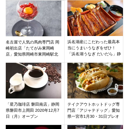
し！
浜名湖産にこだわった最高本
名古屋で人気の馬肉専門店 岡
当にうまいうなぎをぜひ！
崎初出店「たてがみ東岡崎
「浜名湖うなぎ だいだら」静
店」愛知県岡崎市東岡崎駅北
岡県浜松市中区鴨江
口より徒歩約2分に10月26日
オープン
「星乃珈琲店 磐田南店」静岡
テイクアウトホットドッグ専
県磐田市上岡田 2020年12月7
門店「アジャテドッグ」愛知
日（月）オープン
県一宮市1月30・31日プレオ
ープン。