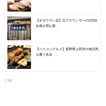
【オモウマい店】元アナウンサーの2代目
女将が営む新...
【べスコングルメ】長野県上田市の地元民
も通う名店「...
CM