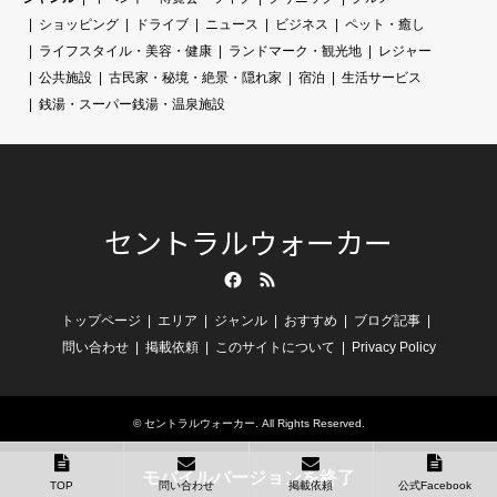
ショッピング
ドライブ
ニュース
ビジネス
ペット・癒し
ライフスタイル・美容・健康
ランドマーク・観光地
レジャー
公共施設
古民家・秘境・絶景・隠れ家
宿泊
生活サービス
銭湯・スーパー銭湯・温泉施設
セントラルウォーカー
Facebook
RSS
トップページ
エリア
ジャンル
おすすめ
ブログ記事
問い合わせ
掲載依頼
このサイトについて
Privacy Policy
©
セントラルウォーカー
. All Rights Reserved.
モバイルバージョンを終了
TOP
問い合わせ
掲載依頼
公式Facebook