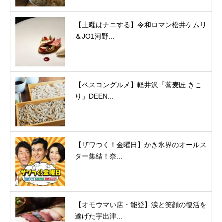
【土曜はナニする】令和ロマン松井ケムリ
＆JO1河野...
【ベスコングルメ】軽井沢「蕎麦匠 きこ
り」DEEN...
【ザワつく！金曜日】かき氷界のオールス
ター集結！奈...
【オモウマい店・能登】涙と笑顔の復活を
遂げた宇出津...