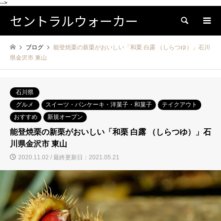
-->
セントラルウォーカー
検索
ブログ
能登焼栗の新栗がおいしい「和栗 白露 （しらつゆ）」石川
県金沢市 東山
石川県
グルメ
スイーツ・パンケーキ・洋菓子・和菓子
テイクアウト
おすすめ
新規オープン
能登焼栗の新栗がおいしい「和栗 白露 （しらつゆ）」石
川県金沢市 東山
2020.11.02 / 最終更新日：2021.05.21