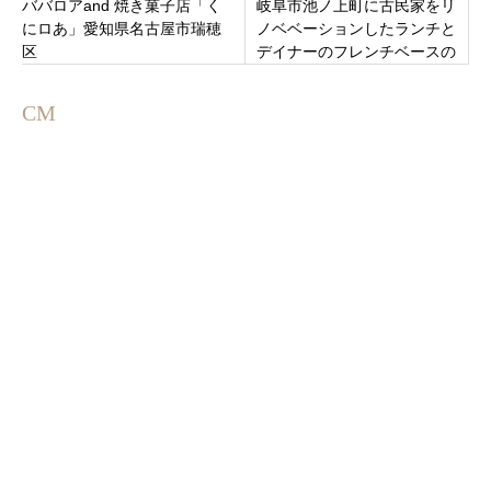
ババロアand 焼き菓子店「く
岐阜市池ノ上町に古民家をリ
にロあ」愛知県名古屋市瑞穂
ノベベーションしたランチと
区
デイナーのフレンチベースの⁡⁡
美味しいお店「池ノ上キッチ
ン FQ」オープン
CM