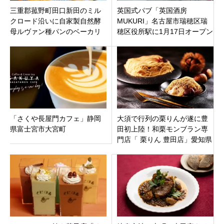
三重郡菰野町田口新田のミル
英国式パブ「英国酒房
クロード沿いに自家製自然酵
MUKURI」名古屋市瑞穂区瑞
母ルヴァン種パンのベーカリ
穂区役所駅に1月17日オープン
ーカフェ「テ パン」10月26日
オープン。
「さくや長屋門カフェ」静岡
大須で行列の栗りんが遂に豊
県富士宮市大宮町
田初上陸！和栗モンブラン専
門店「 栗りん 豊田店」愛知県
豊田市T-FACEに12月23日オー
プン