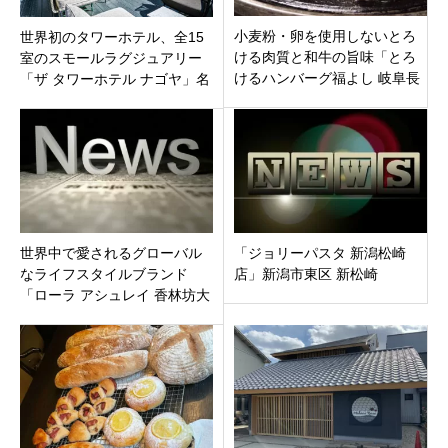
小麦粉・卵を使用しないとろ
世界初のタワーホテル、全15
ける肉質と和牛の旨味「とろ
室のスモールラグジュアリー
けるハンバーグ福よし 岐阜長
「ザ タワーホテル ナゴヤ」名
良店」岐阜市長良東にオープ
古屋市中区
ン
世界中で愛されるグローバル
「ジョリーパスタ 新潟松崎
なライフスタイルブランド
店」新潟市東区 新松崎
「ローラ アシュレイ 香林坊大
和店」石川県金沢市