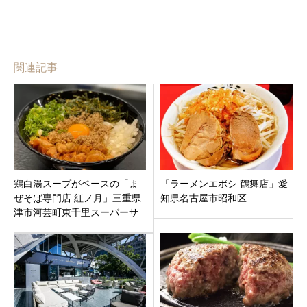
関連記事
鶏白湯スープがベースの「ま
「ラーメンエボシ 鶴舞店」愛
ぜそば専門店 紅ノ月」三重県
知県名古屋市昭和区
津市河芸町東千里スーパーサ
ンシ敷地内