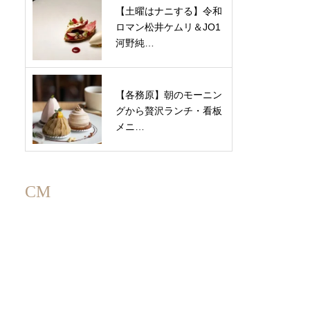
【土曜はナニする】令和
ロマン松井ケムリ＆JO1
河野純…
【各務原】朝のモーニン
グから贅沢ランチ・看板
メニ…
CM