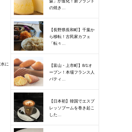
森」が進化！新ブランド
の焼き…
【長野県長和町】千葉か
ら移転！古民家カフェ
「転々…
環水に
【富山・上市町】8/1オ
ープン！本場フランス人
パティ…
【日本初】韓国でエスプ
レッソブームを巻き起こ
した…