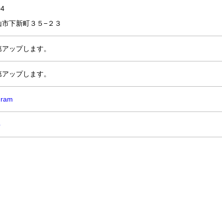
04
山市下新町３５−２３
第アップします。
第アップします。
gram
ト