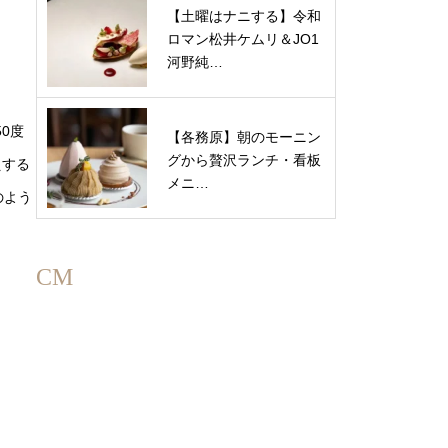
【土曜はナニする】令和
ロマン松井ケムリ＆JO1
河野純…
0度
【各務原】朝のモーニン
グから贅沢ランチ・看板
えする
メニ…
のよう
CM