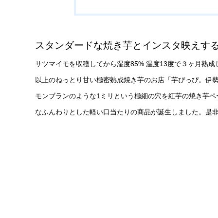
スタンダードな焼き芋とインスタ映えす
サツマイモを収穫してから湿度85% 温度13度で３ヶ月熟
以上のねっとり甘い極密熟成焼き芋のお店「芋ぴっぴ。伊勢店
モンブランのような1ミリという極細の穴を紅芋の焼き芋ペ
なふんわりとした軽い口当たりの商品が誕生しました。是