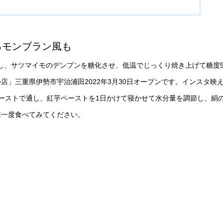
るモンブラン風も
成し、サツマイモのデンプンを糖化させ、低温でじっくり焼き上げて糖度5
」三重県伊勢市宇治浦田2022年3月30日オープンです。インスタ映
ーストで通し、紅芋ペーストを1日かけて寝かせて水分量を調節し、絹
非一度食べてみてください。