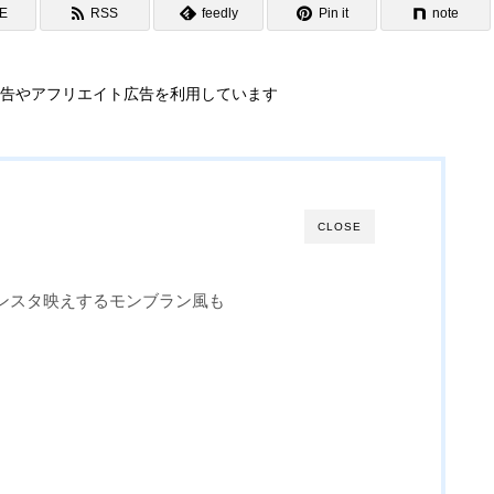
NE
RSS
feedly
Pin it
note
告やアフリエイト広告を利用しています
CLOSE
ンスタ映えするモンブラン風も