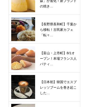
森」が進化！新ブランド
の焼き…
【長野県長和町】千葉か
ら移転！古民家カフェ
「転々…
【富山・上市町】8/1オ
ープン！本場フランス人
パティ…
【日本初】韓国でエスプ
レッソブームを巻き起こ
した…