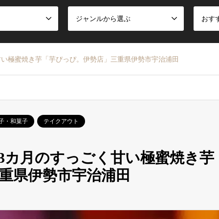
ジャンルから選ぶ
おす
甘い極蜜焼き芋「芋ぴっぴ。伊勢店」三重県伊勢市宇治浦田
子・和菓子
テイクアウト
間3カ月のすっごく甘い極蜜焼き芋
重県伊勢市宇治浦田