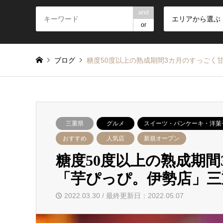
and
エリアから選ぶ
or
ブログ
糖度50度以上の熟成期間3カ月のすっごく
三重県
グルメ
スイーツ・パンケーキ・洋菓
おすすめ
人気店
新規オープン
糖度50度以上の熟成期
「芋ぴっぴ。伊勢店」三
2022.03.30 / 最終更新日：2022.05.07