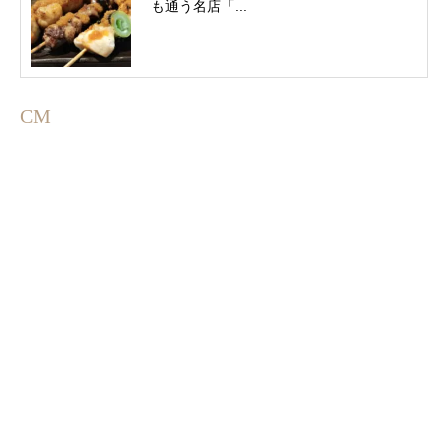
も通う名店「...
CM