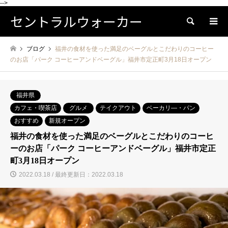
-->
セントラルウォーカー
検索
ブログ
福井の食材を使った満足のベーグルとこだわりのコーヒー
のお店「パーク コーヒーアンドベーグル」福井市定正町3月18日オープン
福井県
カフェ・喫茶店
グルメ
テイクアウト
ベーカリ―・パン
おすすめ
新規オープン
福井の食材を使った満足のベーグルとこだわりのコーヒ
ーのお店「パーク コーヒーアンドベーグル」福井市定正
町3月18日オープン
2022.03.18 / 最終更新日：2022.03.18