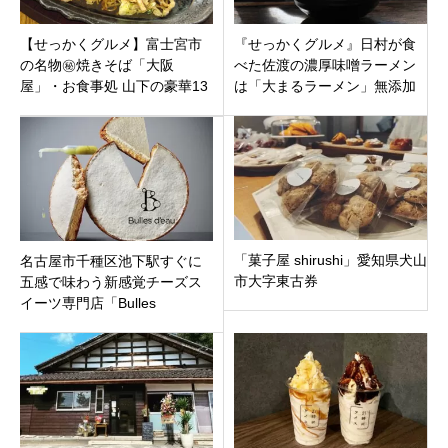
【せっかくグルメ】富士宮市
『せっかくグルメ』日村が食
の名物㊙焼きそば「大阪
べた佐渡の濃厚味噌ラーメン
屋」・お食事処 山下の豪華13
は「大まるラーメン」無添加
種の極上海鮮丼・とんかつ
で「白みそ」と「赤みそ」を
「かつゆう」まとめ！
選べるラーメン
「菓子屋 shirushi」愛知県犬山
名古屋市千種区池下駅すぐに
市大字東古券
五感で味わう新感覚チーズス
イーツ専門店「Bulles
d’eau（ビュル ドゥオー）」9
月11日オープン