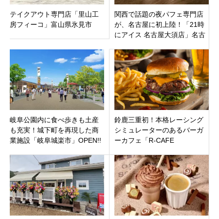
テイクアウト専門店「里山工
関西で話題の夜パフェ専門店
房フィーコ」富山県氷見市
が、名古屋に初上陸！「21時
にアイス 名古屋大須店」名古
屋市中区5月30日オープン
岐阜公園内に食べ歩きも土産
鈴鹿三重初！本格レーシング
も充実！城下町を再現した商
シミュレーターのあるバーガ
業施設「岐阜城楽市」OPEN!!
ーカフェ「R-CAFE
まるでタイムスリップしたみ
BURGER」鈴鹿サーキットか
たい
らも車で5分にオープン！