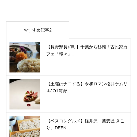
おすすめ記事2
【長野県長和町】千葉から移転！古民家カ
フェ「転々」...
【土曜はナニする】令和ロマン松井ケムリ
＆JO1河野...
【ベスコングルメ】軽井沢「蕎麦匠 きこ
り」DEEN...