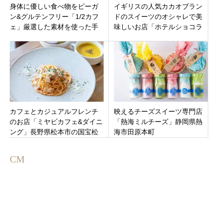
身体に優しい食べ物をビーガ
イギリスの人気カカオブラン
ン&グルテンフリー「1/2カフ
ドのスイーツのオシャレで美
ェ」厳選した素材を使った手
味しいお店「ホテルショコラ
作り！テイクアウトも！岐阜
新潟南店」新潟市江南区イオ
県加茂郡富加町加治田
ンモール新潟南 1F
カフェとカジュアルフレンチ
映えるチーズスイーツ専門店
のお店「ミヤビカフェ&ダイニ
「熱海ミルチーズ」静岡県熱
ング」長野県松本市の国宝松
海市田原本町
本城すぐ近く
CM