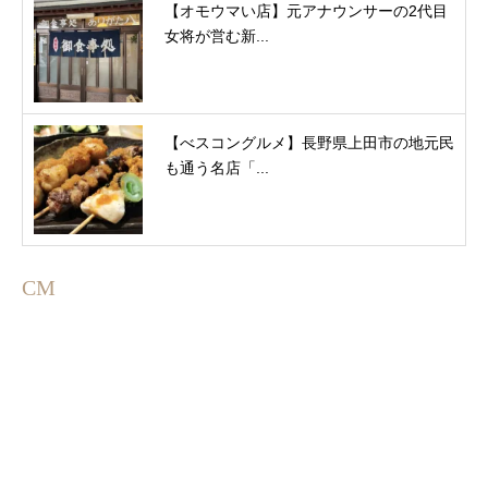
【オモウマい店】元アナウンサーの2代目
女将が営む新...
【べスコングルメ】長野県上田市の地元民
も通う名店「...
CM