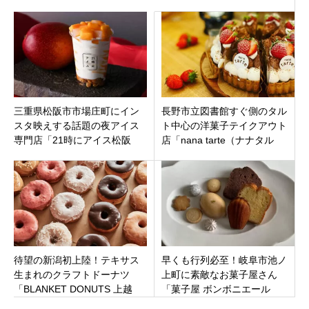
YARD」愛知県名古屋市中村区
三重県松阪市市場庄町にイン
長野市立図書館すぐ側のタル
スタ映えする話題の夜アイス
ト中心の洋菓子テイクアウト
専門店「21時にアイス松阪
店「nana tarte（ナナタル
店」9月30日オープン！
ト）」長野県長野市 南県町
待望の新潟初上陸！テキサス
早くも行列必至！岐阜市池ノ
生まれのクラフトドーナツ
上町に素敵なお菓子屋さん
「BLANKET DONUTS 上越
「菓子屋 ボンボニエール
店」がオープン！
（bonbonniere）」がオープン