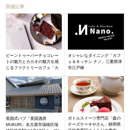
関連記事
ビーントゥーバーチョコレー
オシャレなダイニング「カフ
トの魅力とカカオの魅力を感
ェ＆キッチン ナノ」三重県津
じるファクトリーカフェ「カ
市江戸橋
フェ フィルフィル」石川県金
沢市片町
ボトルスイーツ専門店「森の
英国式パブ「英国酒房
チーズケーキやさん」静岡県
MUKURI」名古屋市瑞穂区瑞