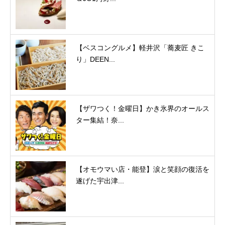
【ベスコングルメ】軽井沢「蕎麦匠 きこ
り」DEEN...
【ザワつく！金曜日】かき氷界のオールス
ター集結！奈...
【オモウマい店・能登】涙と笑顔の復活を
遂げた宇出津...