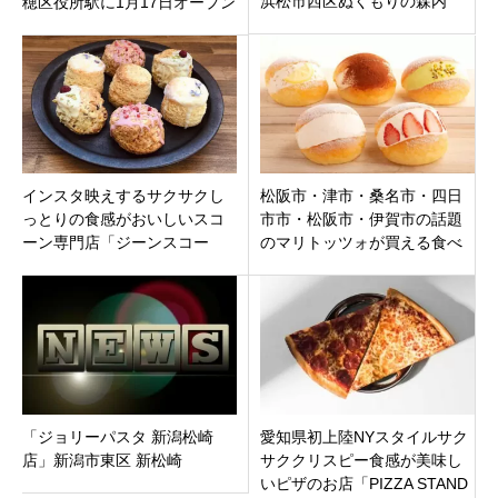
浜松市西区ぬくもりの森内
穂区役所駅に1月17日オープン
インスタ映えするサクサクし
松阪市・津市・桑名市・四日
っとりの食感がおいしいスコ
市市・松阪市・伊賀市の話題
ーン専門店「ジーンスコー
のマリトッツォが買える食べ
ン」静岡県浜松市浜北区
れるおすすめカフェ、ベーカ
リー１０選【三重県】
「ジョリーパスタ 新潟松崎
愛知県初上陸NYスタイルサク
店」新潟市東区 新松崎
サククリスピー食感が美味し
いピザのお店「PIZZA STAND