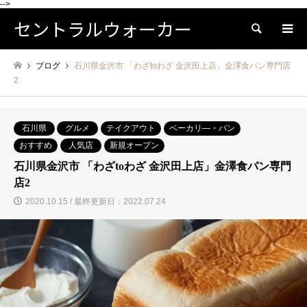
-->
セントラルウォーカー
検索
ブログ
石川県金沢市 「わざtoわざ 金沢田上店」金澤食パン専門店
2
石川県
グルメ
テイクアウト
ベーカリ―・パン
おすすめ
人気店
新規オープン
石川県金沢市 「わざtoわざ 金沢田上店」金澤食パン専門
店2
2020.10.15 / 最終更新日：2022.07.24