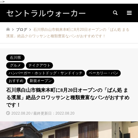
-->
セントラルウォーカー
検索
ブログ
石川県白山市鶴来本町に8月20日オープンの「ぱん処 まる
濱屋」絶品クロワッサンと種類豊富なパンがおすすめです！
石川県
グルメ
テイクアウト
ハンバーガー・ホットドッグ・サンドイッチ
ベーカリ―・パン
おすすめ
新規オープン
石川県白山市鶴来本町に8月20日オープンの「ぱん処 ま
る濱屋」絶品クロワッサンと種類豊富なパンがおすすめ
です！
2022.08.20 / 最終更新日：2022.08.20