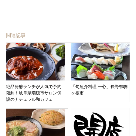
関連記事
絶品発酵ランチが人気で予約
「旬魚介料理 一心」長野県駒
殺到！岐阜県瑞穂市サロン併
ヶ根市
設のナチュラル和カフェ
『日々のごはん となり』オー
プン。