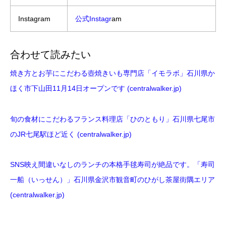
Instagram
公式Instagr
am
合わせて読みたい
焼き方とお芋にこだわる壺焼きいも専門店「イモラボ」石川県か
ほく市下山田11月14日オープンです (centralwalker.jp)
旬の食材にこだわるフランス料理店「ひのともり」石川県七尾市
のJR七尾駅ほど近く (centralwalker.jp)
SNS映え間違いなしのランチの本格手毬寿司が絶品です。「寿司
一船（いっせん）」石川県金沢市観音町のひがし茶屋街隅エリア
(centralwalker.jp)