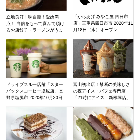
「からあげ みやこ屋 四日市
立地良好！味自慢！愛嬌満
店」三重県四日市市 2020年11
点！ 自信をもって喜んで頂け
月18日（水）オープン
るお店餃子・ラーメンがうま
い！「一丸 はなれ」名古屋市
名東区一社駅から徒歩1分
ドライブスルー店舗「スター
富山初出店！禁断の美味しさ
バックスコーヒー塩尻店」長
の夜アイス・パフェ専門店
野県塩尻市 2020年10月30日
「21時にアイス 新根塚店」
（金）オープン
富山市新根塚町にオープン！