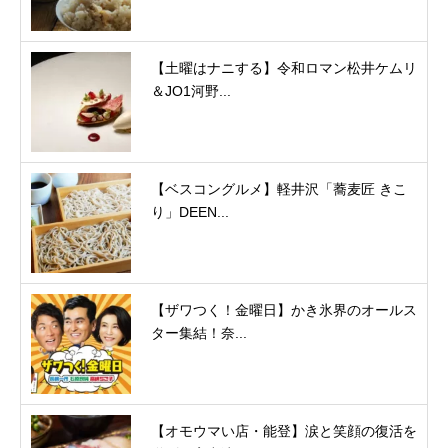
【土曜はナニする】令和ロマン松井ケムリ
＆JO1河野...
【ベスコングルメ】軽井沢「蕎麦匠 きこ
り」DEEN...
【ザワつく！金曜日】かき氷界のオールス
ター集結！奈...
【オモウマい店・能登】涙と笑顔の復活を