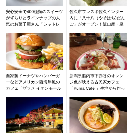
安心安全で400種類のスイーツ
佐久市フレスポ佐久インター
がずらりとラインナップの人
内に「八十八（やそはち)だん
気のお菓子屋さん「シャトレ
ご」がオープン！飯山産・皇
ーゼ 豊橋牧野店」愛知県豊橋
室献上米100％の絶品お団子専
市
門店。
自家製ドーナツやハンバーガ
新潟県胎内市下赤谷のオレン
ーなどアメリカン西海岸風の
ジ色が映える古民家カフェ
カフェ「ザラメ イオンモール
「Kuma Cafe 」生地から作っ
岡崎店」愛知県岡崎市イオン
たピザやパスタにブラジルス
モール岡崎
イーツ