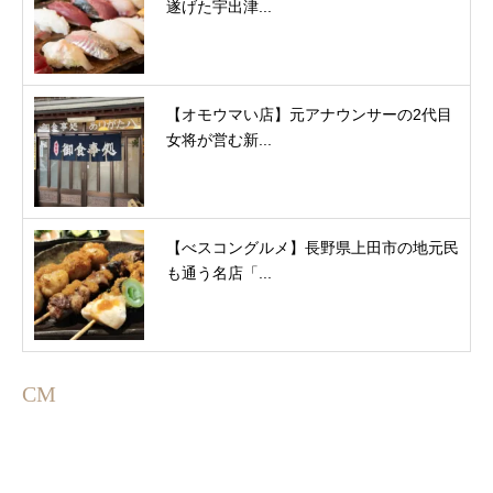
遂げた宇出津...
【オモウマい店】元アナウンサーの2代目
女将が営む新...
【べスコングルメ】長野県上田市の地元民
も通う名店「...
CM