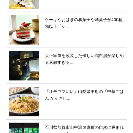
ケーキやおはぎの和菓子や洋菓子が400種
類以上「シ...
大正家屋を改装した優しい鶏白湯が楽しめ
る素敵すぎる...
『オモウマい店』山梨県甲府の「中華ごは
ん かんざし...
石川県加賀市山中温泉東町の自然に囲まれ