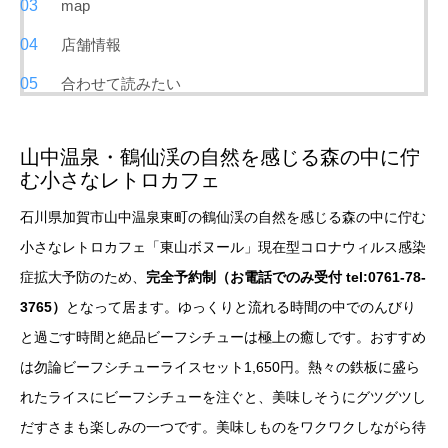
map
店舗情報
合わせて読みたい
山中温泉・鶴仙渓の自然を感じる森の中に佇
む小さなレトロカフェ
石川県加賀市山中温泉東町の鶴仙渓の自然を感じる森の中に佇む
小さなレトロカフェ「東山ボヌール」現在型コロナウィルス感染
症拡大予防のため、
完全予約制（お電話でのみ受付 tel:
0761-78-
3765）
となって居ます。ゆっくりと流れる時間の中でのんびり
と過ごす時間と絶品ビーフシチューは極上の癒しです。おすすめ
は勿論ビーフシチューライスセット1,650円。熱々の鉄板に盛ら
れたライスにビーフシチューを注ぐと、美味しそうにグツグツし
だすさまも楽しみの一つです。美味しものをワクワクしながら待