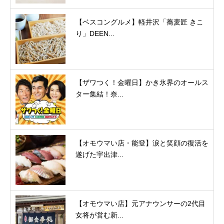
【ベスコングルメ】軽井沢「蕎麦匠 きこ
り」DEEN...
【ザワつく！金曜日】かき氷界のオールス
ター集結！奈...
【オモウマい店・能登】涙と笑顔の復活を
遂げた宇出津...
【オモウマい店】元アナウンサーの2代目
女将が営む新...