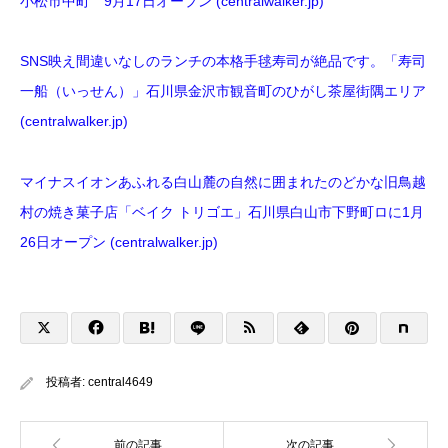
小松市中町 9月17日オープン (centralwalker.jp)
SNS映え間違いなしのランチの本格手毬寿司が絶品です。「寿司
一船（いっせん）」石川県金沢市観音町のひがし茶屋街隅エリア
(centralwalker.jp)
マイナスイオンあふれる白山麓の自然に囲まれたのどかな旧鳥越
村の焼き菓子店「ベイク トリゴエ」石川県白山市下野町ロに1月
26日オープン (centralwalker.jp)
投稿者:
central4649