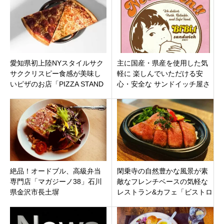
愛知県初上陸NYスタイルサク
主に国産・県産を使用した気
サククリスピー食感が美味し
軽に 楽しんでいただける安
いピザのお店「PIZZA STAND
心・安全な サンドイッチ屋さ
YARD」愛知県名古屋市中村区
ん「ビビット」富山県富山市
婦中町
絶品！オードブル、高級弁当
閑乗寺の自然豊かな風景が素
専門店「マガジーノ38」石川
敵なフレンチベースの気軽な
県金沢市長土塀
レストラン&カフェ「ビストロ
カドゥー」富山県砺波市庄川
町