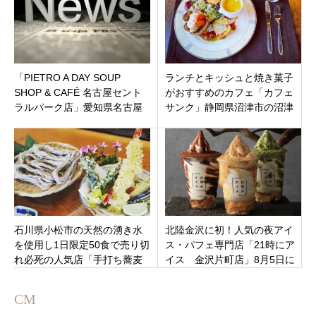
「PIETRO A DAY SOUP
ランチとキッシュと焼き菓子
SHOP & CAFÉ 名古屋セント
がおすすめのカフェ「カフェ
ラルパーク店」愛知県名古屋
サンク」静岡県沼津市の沼津
市中区
駅すぐ
石川県小松市の天然の湧き水
北陸金沢に初！人気の夜アイ
を使用し1日限定50食で売り切
ス・パフェ専門店「21時にア
れ必死の人気店「手打ち蕎麦
イス 金沢片町店」8月5日に
山桜」絶品天ぷらがおすす
オープンするようです。記事
め！
更新
CM