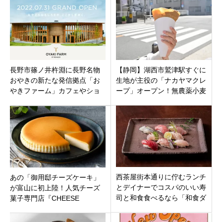
長野市篠ノ井杵淵に長野名物
【静岡】湖西市鷲津駅すぐに
おやきの新たな発信拠点「お
生地が主役の「ナカヤマクレ
やきファーム」カフェやショ
ープ」オープン！無農薬小麦
ップにスカイデッキに工場見
粉と国産全粒粉に良質オイル
学もできる！7月31日オープン
のギーを使用
西茶屋街本通りに佇むランチ
あの「御用邸チーズケーキ」
とデイナーでコスパのいい寿
が富山に初上陸！人気チーズ
司と和食食べるなら「和食ダ
菓子専門店『CHEESE
イニング ばん莱」石川県金
GARDEN』がマルートにオー
沢市野町
プン