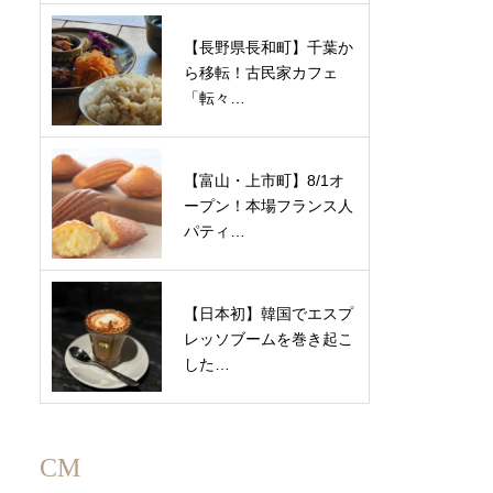
【長野県長和町】千葉か
ら移転！古民家カフェ
「転々…
【富山・上市町】8/1オ
ープン！本場フランス人
パティ…
【日本初】韓国でエスプ
レッソブームを巻き起こ
した…
CM