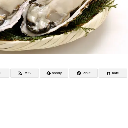
NE
RSS
feedly
Pin it
note