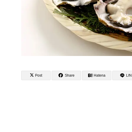
Post
Share
Hatena
LI