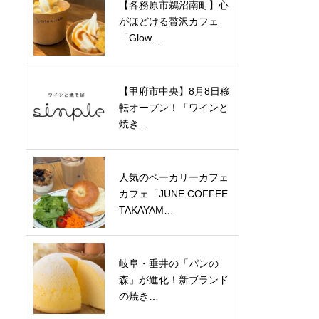
【各務原市鵜沼南町】心
がほどける贅沢カフェ
「Glow.…
【甲府市中央】8月8日移
転オープン！「ワインと
焼き…
人気のベーカリーカフェ
カフェ「JUNE COFFEE
TAKAYAM…
岐阜・垂井の「パンの
森」が進化！新ブランド
の焼き…