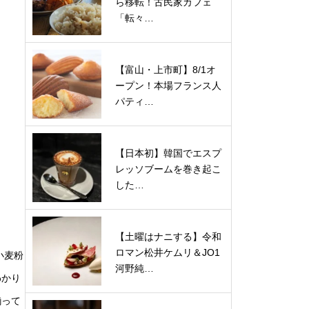
ら移転！古民家カフェ
「転々…
【富山・上市町】8/1オ
ープン！本場フランス人
パティ…
【日本初】韓国でエスプ
レッソブームを巻き起こ
した…
【土曜はナニする】令和
ロマン松井ケムリ＆JO1
小麦粉
河野純…
わかり
揃って