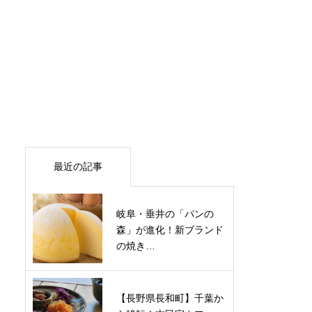
最近の記事
岐阜・垂井の「パンの
森」が進化！新ブランド
の焼き…
【長野県長和町】千葉か