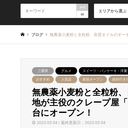
and
エリアから選ぶ
or
ブログ
無農薬小麦粉と全粒粉、良質オイルのギー
三重県
グルメ
スイーツ・パンケーキ・洋菓
おすすめ
人気店
新規オープン
絶対行き
無農薬小麦粉と全粒粉、
地が主役のクレープ屋「
台にオープン！
2023.03.04 / 最終更新日：2023.03.04