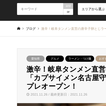
and
エリアから選ぶ
or
ブログ
激辛！岐阜タンメン直営の唐辛子卵とじラー
愛知県
グルメ
ラーメン・つけ麺
おす
激辛！岐阜タンメン直営
「カプサイメン名古屋守山
プレオープン！
2021.11.26 / 最終更新日：2021.11.26