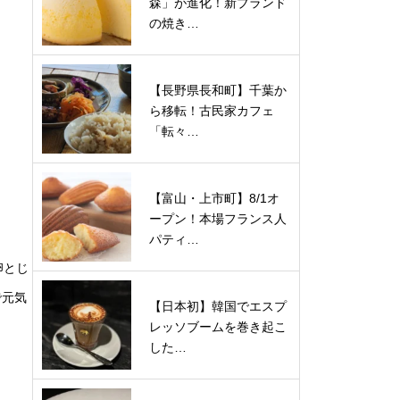
森」が進化！新ブランド
の焼き…
【長野県長和町】千葉か
ら移転！古民家カフェ
「転々…
【富山・上市町】8/1オ
ープン！本場フランス人
パティ…
卵とじ
で元気
【日本初】韓国でエスプ
レッソブームを巻き起こ
した…