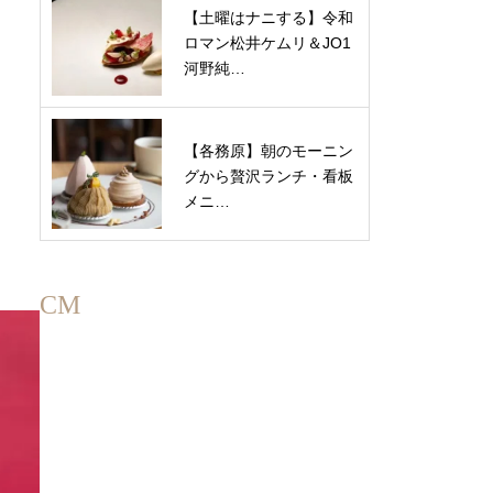
【土曜はナニする】令和
ロマン松井ケムリ＆JO1
河野純…
【各務原】朝のモーニン
グから贅沢ランチ・看板
メニ…
CM