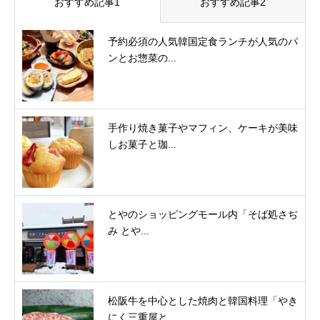
おすすめ記事1
おすすめ記事2
予約必須の人気韓国定食ランチが人気のパ
ンとお惣菜の...
手作り焼き菓子やマフィン、ケーキが美味
しお菓子と珈...
とやのショッピングモール内「そば処さぢ
み とや...
松阪牛を中心とした焼肉と韓国料理「やき
にく三重屋と...