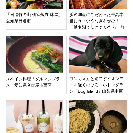
「日進竹の山 個室焼肉 鉢屋」
浜名湖産にこだわった最高本
愛知県日進市
当にうまいうなぎをぜひ！
「浜名湖うなぎ だいだら」静
岡県浜松市中区鴨江
ワンちゃんと過ごすイオンモ
スペイン料理「グルマンプラ
ール近くのひろ～いドッグラ
ス」愛知県名古屋市西区
ン「Dog Island」山梨県中巨
摩郡