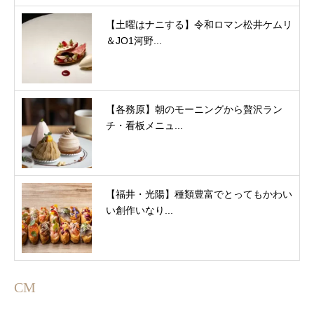
【土曜はナニする】令和ロマン松井ケムリ
＆JO1河野...
【各務原】朝のモーニングから贅沢ラン
チ・看板メニュ...
【福井・光陽】種類豊富でとってもかわい
い創作いなり...
CM