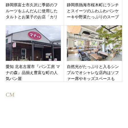
静岡県富士市久沢に季節のフ
静岡県熱海市桜木町にランチ
ルーツをふんだんに使用した
とスイーツのふわふわパンケ
タルトとお菓子のお店「カリ
ーキや野菜たっぷりのスープ
グラシ」9月17日オープン。
カレーがおいしい古民家カフ
ェ「haru（ハル）」
愛知 北名古屋市『パン工房 マ
自然光がたっぷりと入るシン
ナの森』品揃え豊富な町の人
プルでオシャレな店内はソフ
気パン屋
ァー席やキッズスペースも
「ニコイチカフェ」羽島市福
寿町にオープン
CM