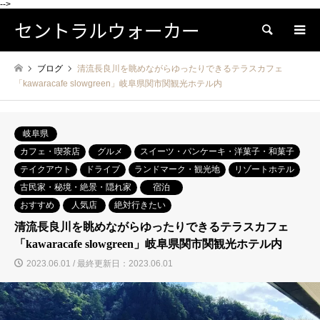
-->
セントラルウォーカー
検索
ブログ
清流長良川を眺めながらゆったりできるテラスカフェ
「kawaracafe slowgreen」岐阜県関市関観光ホテル内
岐阜県
カフェ・喫茶店
グルメ
スイーツ・パンケーキ・洋菓子・和菓子
テイクアウト
ドライブ
ランドマーク・観光地
リゾートホテル
古民家・秘境・絶景・隠れ家
宿泊
おすすめ
人気店
絶対行きたい
清流長良川を眺めながらゆったりできるテラスカフェ
「kawaracafe slowgreen」岐阜県関市関観光ホテル内
2023.06.01 / 最終更新日：2023.06.01