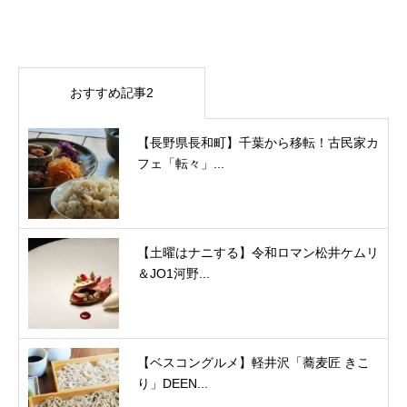
おすすめ記事2
【長野県長和町】千葉から移転！古民家カ
フェ「転々」...
【土曜はナニする】令和ロマン松井ケムリ
＆JO1河野...
【ベスコングルメ】軽井沢「蕎麦匠 きこ
り」DEEN...