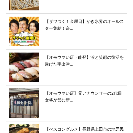
【ザワつく！金曜日】かき氷界のオールス
ター集結！奈...
【オモウマい店・能登】涙と笑顔の復活を
遂げた宇出津...
【オモウマい店】元アナウンサーの2代目
女将が営む新...
【べスコングルメ】長野県上田市の地元民