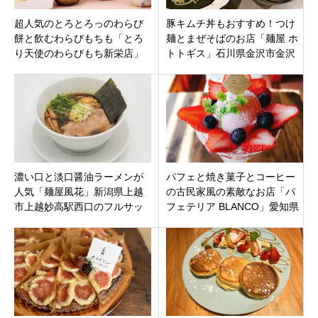
超人気のとろとろっのわらび
豚キムチ丼もおすすめ！つけ
餅と飲むわらびもちも「とろ
麺とまぜそばのお店「麺屋 ホ
り天使のわらびもち新栄店」
トトギス」石川県金沢市金沢
名古屋市新栄に12月4日オープ
工業大学近くに5月20日オープ
ンです
ンです。
濃い口と淡口醤油ラーメンが
パフェと焼き菓子とコーヒー
人気「麺屋風花」新潟県上越
の古民家風の素敵なお店「パ
市上越妙高駅西口のフルサッ
フェテリア BLANCO」愛知県
トに11月22日プレオープン
岡崎市赤渋町