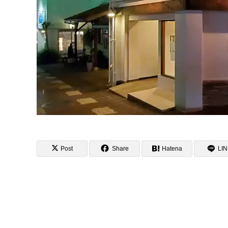
Post
Share
Hatena
LI