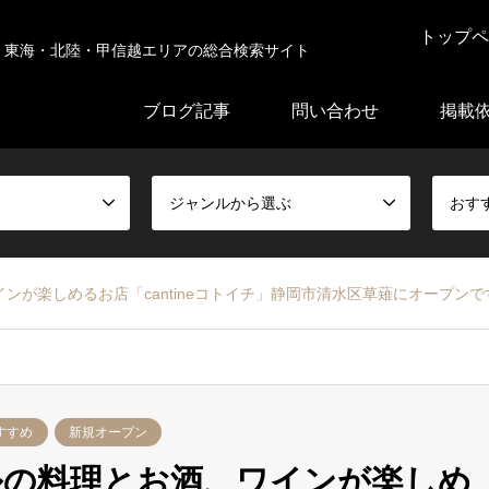
トップペ
東海・北陸・甲信越エリアの総合検索サイト
ブログ記事
問い合わせ
掲載
ジャンルから選ぶ
おす
ンが楽しめるお店「cantineコトイチ」静岡市清水区草薙にオープンで
すすめ
新規オープン
ルの料理とお酒、ワインが楽しめ