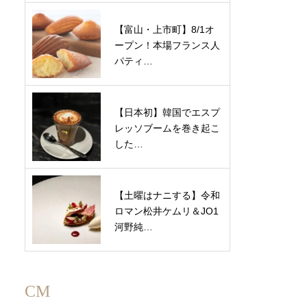
【富山・上市町】8/1オ
ープン！本場フランス人
パティ…
【日本初】韓国でエスプ
レッソブームを巻き起こ
した…
【土曜はナニする】令和
ロマン松井ケムリ＆JO1
河野純…
CM