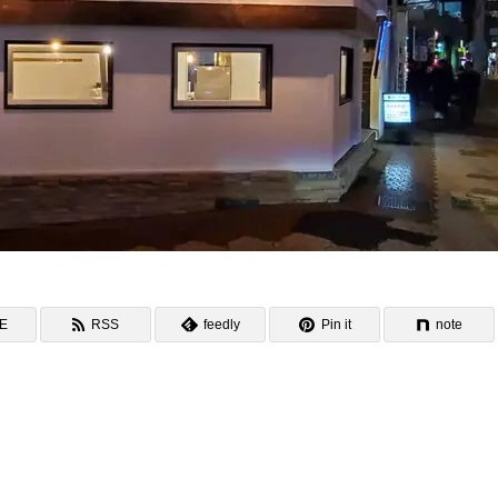
NE
RSS
feedly
Pin it
note