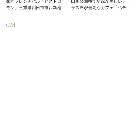
家的フレンチバル「ビストロ
田川公園横で新緑が美しいテ
モン」三重県四日市市西新地
ラス席が最高なカフェ「ペチ
にオープン
カ」静岡県駿東郡清水町堂庭
CM