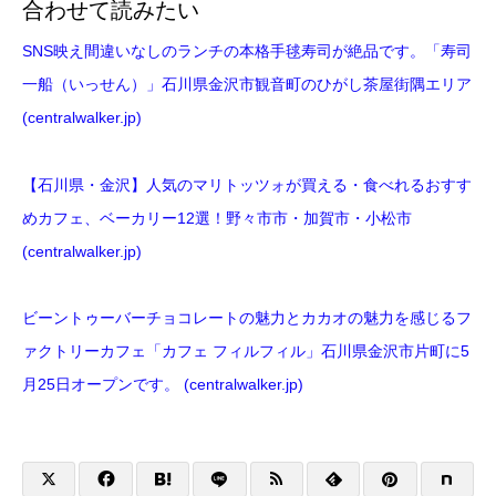
合わせて読みたい
SNS映え間違いなしのランチの本格手毬寿司が絶品です。「寿司
一船（いっせん）」石川県金沢市観音町のひがし茶屋街隅エリア
(centralwalker.jp)
【石川県・金沢】人気のマリトッツォが買える・食べれるおすす
めカフェ、ベーカリー12選！野々市市・加賀市・小松市
(centralwalker.jp)
ビーントゥーバーチョコレートの魅力とカカオの魅力を感じるフ
ァクトリーカフェ「カフェ フィルフィル」石川県金沢市片町に5
月25日オープンです。 (centralwalker.jp)