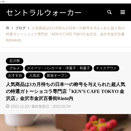
-->
セントラルウォーカー
検索
ブログ
人気商品は3カ月待ちの日本一の称号を与えられた超人気の
特選ガトーショコラ専門店「KEN’S CAFE TOKYO 金沢店」金沢市金沢百番
街Rinto内
石川県
グルメ
スイーツ・パンケーキ・洋菓子・和菓子
テイクアウト
おすすめ
人気店
新規オープン
人気商品は3カ月待ちの日本一の称号を与えられた超人気
の特選ガトーショコラ専門店「KEN’S CAFE TOKYO 金
沢店」金沢市金沢百番街Rinto内
2021.12.23 / 最終更新日：2022.02.04