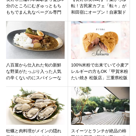
分のところにむぎゅっともち
転！古民家カフェ「転々」が
もちでまん丸なベーグル専門
和田宿にオープン！自家製ド
店「ベーグルの店もぐ」
リンクとやさしいスイーツで
心ゆるむひととき
八百屋から仕入れた旬の新鮮
100%米粉で出来ていて小麦ア
な野菜がたっぷり入った人気
レルギーの方もOK「甲賀米粉
の辛くないのにスパイシーな
たい焼き 松阪店」三重県松阪
カレー「ヤオキチ セン」愛知
市下村町三重高通りにオープ
県名古屋市中村区名古屋駅徒
ン！
歩2分
牡蠣と肉料理がメインの隠れ
スイーツとランチが絶品の柿