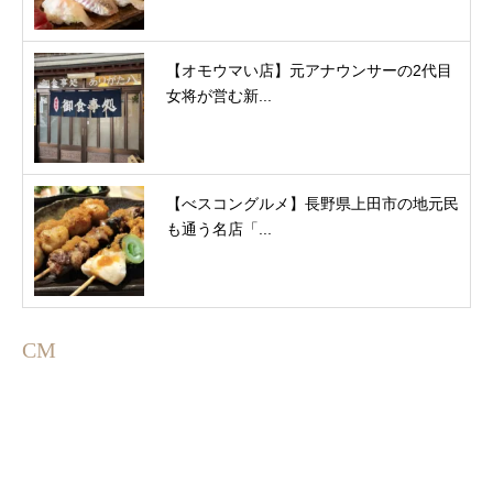
【オモウマい店】元アナウンサーの2代目
女将が営む新...
【べスコングルメ】長野県上田市の地元民
も通う名店「...
CM