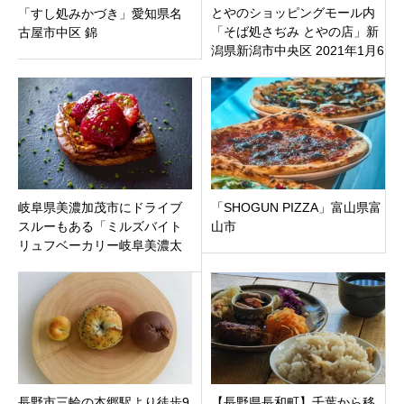
とやのショッピングモール内
「すし処みかづき」愛知県名
「そば処さぢみ とやの店」新
古屋市中区 錦
潟県新潟市中央区 2021年1月6
日（水）オープン
岐阜県美濃加茂市にドライブ
「SHOGUN PIZZA」富山県富
スルーもある「ミルズバイト
山市
リュフベーカリー岐阜美濃太
田店」白トリュフの塩パンが
人気のパン屋がオープン
長野市三輪の本郷駅より徒歩9
【長野県長和町】千葉から移