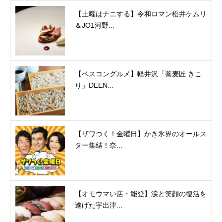
【土曜はナニする】令和ロマン松井ケムリ
＆JO1河野...
【ベスコングルメ】軽井沢「蕎麦匠 きこ
り」DEEN...
【ザワつく！金曜日】かき氷界のオールス
ター集結！奈...
【オモウマい店・能登】涙と笑顔の復活を
遂げた宇出津...