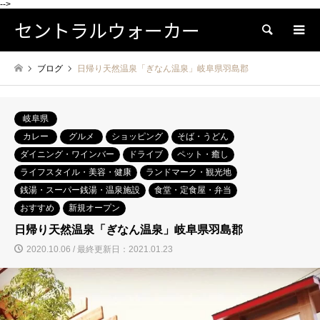
-->
セントラルウォーカー
検索
ブログ
日帰り天然温泉「ぎなん温泉」岐阜県羽島郡
岐阜県
カレー
グルメ
ショッピング
そば・うどん
ダイニング・ワインバー
ドライブ
ペット・癒し
ライフスタイル・美容・健康
ランドマーク・観光地
銭湯・スーパー銭湯・温泉施設
食堂・定食屋・弁当
おすすめ
新規オープン
日帰り天然温泉「ぎなん温泉」岐阜県羽島郡
2020.10.06 / 最終更新日：2021.01.23