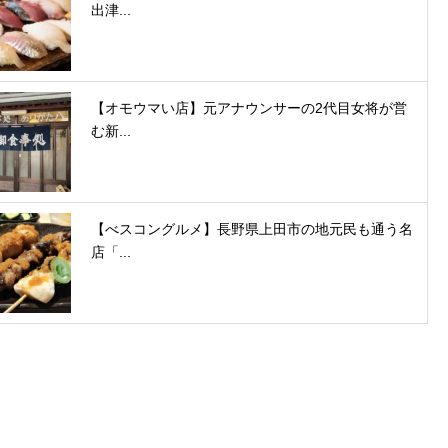
出津...
【オモウマい店】元アナウンサーの2代目女将が営
む新...
【べスコングルメ】長野県上田市の地元民も通う名
店「...