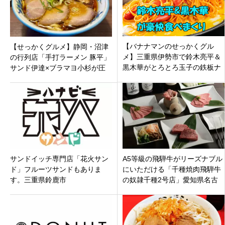
【バナナマンのせっかくグル
【せっかくグルメ】静岡・沼津
メ】三重県伊勢市で鈴木亮平＆
の行列店「手打ラーメン 豚平」
黒木華がとろとろ玉子の鉄板ナ
サンド伊達×ブラマヨ小杉が圧
ポリタン・老舗焼肉豪快食べっ
倒的支持の手打ち麺を食べまく
ぷり披露！
る
サンドイッチ専門店「花火サン
A5等級の飛騨牛がリーズナブル
ド」フルーツサンドもありま
にいただける「千種焼肉飛騨牛
す。三重県鈴鹿市
の奴隷千種2号店」愛知県名古
屋市千種区千代が丘にオープン