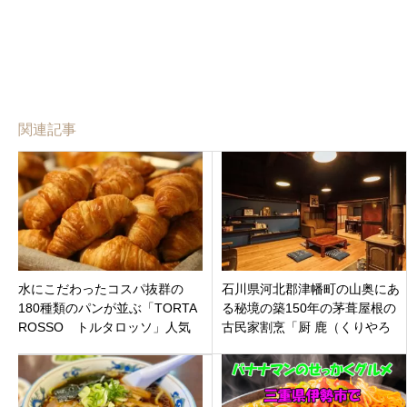
関連記事
水にこだわったコスパ抜群の
石川県河北郡津幡町の山奥にあ
180種類のパンが並ぶ「TORTA
る秘境の築150年の茅葺屋根の
ROSSO トルタロッソ」人気
古民家割烹「厨 鹿（くりやろ
のフルーツサンドやマリトッツ
く）」ドライブがてらにいか
オも。三重県 伊賀
が？