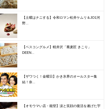
【土曜はナニする】令和ロマン松井ケムリ＆JO1河
野...
【ベスコングルメ】軽井沢「蕎麦匠 きこり」
DEEN...
【ザワつく！金曜日】かき氷界のオールスター集
結！奈...
【オモウマい店・能登】涙と笑顔の復活を遂げた宇