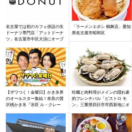
名古屋では初のカフェ併設の生
「ラーメンエボシ 鶴舞店」愛知
ドーナツ専門店「アットドーナ
県名古屋市昭和区
ツ」名古屋市中区大須にオープ
ン
【ザワつく！金曜日】かき氷界
牡蠣と肉料理がメインの隠れ家
のオールスター集結！奈良の贅
的フレンチバル「ビストロ モ
沢桃かき氷『氷匠 ル・クレー
ン」三重県四日市市西新地にオ
ル』＆岐阜の究極の紅茶ミルク
ープン
『赤鰐』