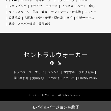
ジャンル
イベント・博覧会・ライブ
クリニック
グルメ
ショッピング
ドライブ
ニュース
ビジネス
ペット・癒し
ライフスタイル・美容・健康
ランドマーク・観光地
レジャー
公共施設
古民家・秘境・絶景・隠れ家
宿泊
生活サービス
銭湯・スーパー銭湯・温泉施設
セントラルウォーカー
Facebook
RSS
トップページ
エリア
ジャンル
おすすめ
ブログ記事
問い合わせ
掲載依頼
このサイトについて
Privacy Policy
©
セントラルウォーカー
. All Rights Reserved.
モバイルバージョンを終了