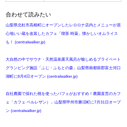
合わせて読みたい
山梨県北杜市高根町にオープンしたレロロナ店内とメニューが居
心地いい蔵を改装したカフェ「喫茶 時薬」懐かしいオムライス
も！ (centralwalker.jp)
大自然の中でサウナ・天然温泉露天風呂が愉しめるプライベート
グランピング施設「ふじ・ふもとの森」山梨県南都留郡富士河口
湖町に8月4日オープン (centralwalker.jp)
自社農園で採れた桃を使ったパフェがおすすめ！農園直営のカフ
ェ「カフェ ベルレザン）」山梨県甲州市勝沼町に7月31日オープ
ン (centralwalker.jp)