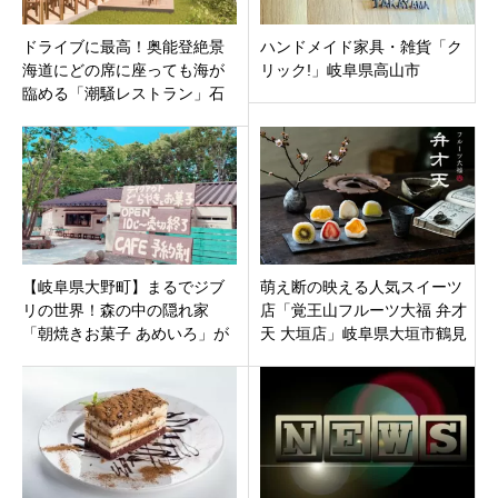
ドライブに最高！奥能登絶景
ハンドメイド家具・雑貨「ク
海道にどの席に座っても海が
リック!」岐阜県高山市
臨める「潮騒レストラン」石
川県珠洲市大谷町にオープン
【岐阜県大野町】まるでジブ
萌え断の映える人気スイーツ
リの世界！森の中の隠れ家
店「覚王山フルーツ大福 弁才
「朝焼きお菓子 あめいろ」が
天 大垣店」岐阜県大垣市鶴見
オープン！賞味期限5分の絶品
町に10月1日（金）オープン
どら焼き