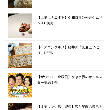
【土曜はナニする】令和ロマン松井ケムリ
＆JO1河野...
【ベスコングルメ】軽井沢「蕎麦匠 きこ
り」DEEN...
【ザワつく！金曜日】かき氷界のオールス
ター集結！奈...
【オモウマい店・能登】涙と笑顔の復活を