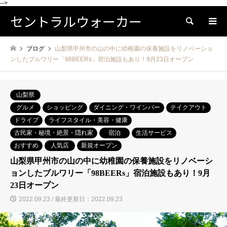
-->
セントラルウォーカー
検索
ブログ
山梨県甲州市の山の中に幼稚園の保養施設をリノベーショ
ンしたブルワリー「98BEERs」宿泊施設もあり！9月23日オープン
山梨県
グルメ
ショッピング
ダイニング・ワインバー
テイクアウト
ドライブ
ライフスタイル・美容・健康
古民家・秘境・絶景・隠れ家
宿泊
生活サービス
おすすめ
人気店
新規オープン
山梨県甲州市の山の中に幼稚園の保養施設をリノベーシ
ョンしたブルワリー「98BEERs」宿泊施設もあり！9月
23日オープン
2022.09.23 / 最終更新日：2022.09.23