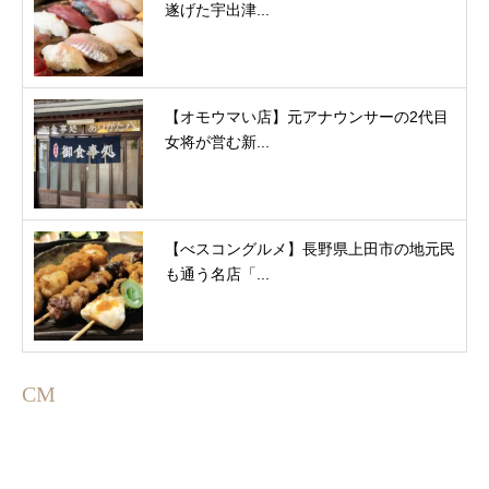
遂げた宇出津...
【オモウマい店】元アナウンサーの2代目
女将が営む新...
【べスコングルメ】長野県上田市の地元民
も通う名店「...
CM