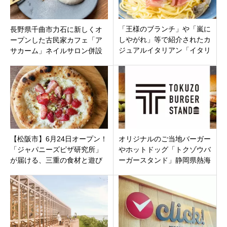
「王様のブランチ」や「嵐に
長野県千曲市力石に新しくオ
しやがれ」等で紹介されたカ
ープンした古民家カフェ「ア
ジュアルイタリアン「イタリ
サカーム」ネイルサロン併設
アンキッチンバンサン富士
のスイーツが美味しいお店！
店」静岡県富士市伝法に5月2
日オープン
【松阪市】6月24日オープン！
オリジナルのご当地バーガー
「ジャパニーズピザ研究所」
やホットドッグ「トクゾウバ
が届ける、三重の食材と遊び
ーガースタンド」静岡県熱海
心が詰まった唯一無二の石窯
市、熱海駅前平和通りに、4月
ピザ
29日プレオープン