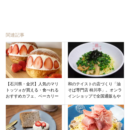
関連記事
【石川県・金沢】人気のマリ
和のテイストの店づくり「油
トッツォが買える・食べれる
そば専門店 柿川亭」。オンラ
おすすめカフェ、ベーカリー
インショップで全国通販もや
12選！野々市市・加賀市・小
っています新潟県長岡市南町
松市