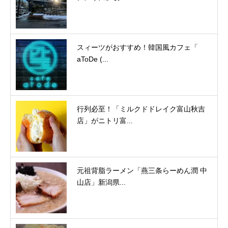
スィーツがおすすめ！韓国風カフェ「
aToDe (...
行列必至！「ミルクドドレイク富山秋吉
店」がニトリ富...
元祖背脂ラーメン「燕三条らーめん潤 中
山店」新潟県...