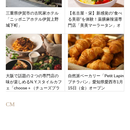
三重県伊賀市の古民家ホテル
【名古屋・栄】新感覚の“食べ
「ニッポニアホテル伊賀上野
る美容”を体験！薬膳麻辣湯専
城下町」
門店「美美マーラータン」オ
ープン！2日間限定！50％OFF
も
大阪で話題の２つの専門店の
自然派ベーカリー「Petit Lapin
味が楽しめるN.Y.スタイルカフ
プチラパン」愛知県愛西市1月
ェ「choose＋（チューズプラ
15日（金）オープン
ス カフェ）」三重県四日市市
3月14日オープンです。
CM