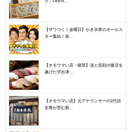
り」DEEN...
【ザワつく！金曜日】かき氷界のオールス
ター集結！奈...
【オモウマい店・能登】涙と笑顔の復活を
遂げた宇出津...
【オモウマい店】元アナウンサーの2代目
女将が営む新...