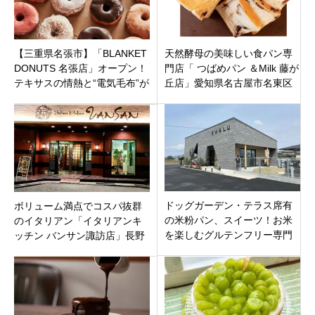
【三重県名張市】「BLANKET
天然酵母の美味しい食パン専
DONUTS 名張店」オープン！
門店「 つばめパン ＆Milk 藤が
テキサスの情熱と“電気毛布”が
丘店」愛知県名古屋市名東区
育んだ至高のクラフトドーナ
ツ！
ドッグガーデン・テラス席有
ボリューム満点でコスパ抜群
の米粉パン、スイーツ！お米
のイタリアン「イタリアンキ
を楽しむグルテンフリー専門
ッチン バンサン諏訪店」長野
店「EWALU(エワル)」愛知県
県諏訪市沖田町
弥富市鯏浦町