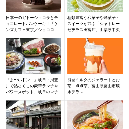
日本一のガトーショコラとチ
種類豊富な和菓子や洋菓子・
ョコレートパンケーキ！「ケ
スイーツが並ぶ「シャトレー
ンズカフェ東京／ショコロ
ゼテラス田富店」山梨県中央
ブ」名古屋市中区の栄の松坂
市山之神にオープン！
屋名古屋店南館2階
『よ〜いドン！』岐阜・揖斐
能登ミルクのジェラートとお
川で鮎尽くしの豪華ランチや
茶「点点茶」富山県富山市環
パワースポット、岐阜のマチ
水テラス
ュピチュと呼ばれる絶景、飛
騨牛ステーキ