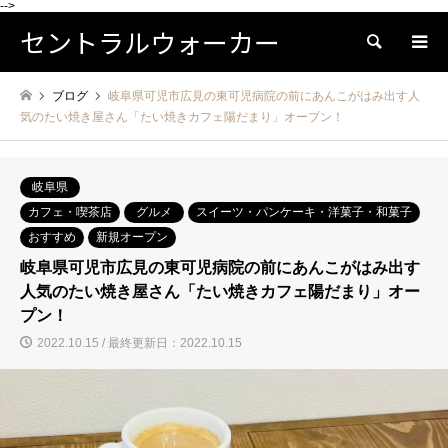
-->
セントラルウォーカー
検索
ブログ
岐阜県可児市広見の東可児病院の前にあんこがはみ出す人
気のたい焼き屋さん「たい焼きカフェ陽だまり」オープン！
岐阜県
カフェ・喫茶店
グルメ
スイーツ・パンケーキ・洋菓子・和菓子
おすすめ
新規オープン
岐阜県可児市広見の東可児病院の前にあんこがはみ出す
人気のたい焼き屋さん「たい焼きカフェ陽だまり」オー
プン！
2022.10.15 / 最終更新日：2022.10.15