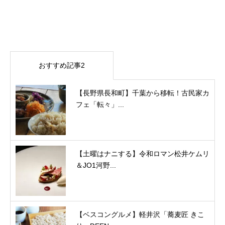
おすすめ記事2
【長野県長和町】千葉から移転！古民家カ
フェ「転々」...
【土曜はナニする】令和ロマン松井ケムリ
＆JO1河野...
【ベスコングルメ】軽井沢「蕎麦匠 きこ