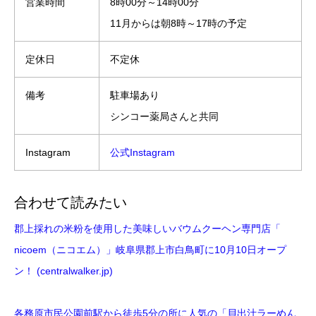
営業時間
8時00分～14時00分
11月からは朝8時～17時の予定
定休日
不定休
備考
駐車場あり
シンコー薬局さんと共同
Instagram
公式Instagram
合わせて読みたい
郡上採れの米粉を使用した美味しいバウムクーヘン専門店「
nicoem（ニコエム）」岐阜県郡上市白鳥町に10月10日オープ
ン！ (centralwalker.jp)
各務原市民公園前駅から徒歩5分の所に人気の「貝出汁ラーめん