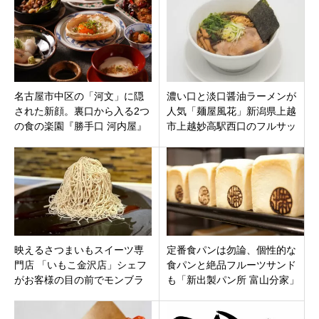
を堪能
名古屋市中区の「河文」に隠
濃い口と淡口醤油ラーメンが
された新顔。裏口から入る2つ
人気「麺屋風花」新潟県上越
の食の楽園『勝手口 河内屋』
市上越妙高駅西口のフルサッ
江戸前鮨『鮨 うおのたな』が
トに11月22日プレオープン
オープン！
映えるさつまいもスイーツ専
定番食パンは勿論、個性的な
門店 「いもこ金沢店」シェフ
食パンと絶品フルーツサンド
がお客様の目の前でモンブラ
も「新出製パン所 富山分家」
ンを仕上げ。石川県金沢市 竪
富山県富山市
町