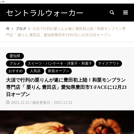
-->
セントラルウォーカー
検索
ブログ
大須で行列の栗りんが遂に豊田初上陸！和栗モンブラン専
門店「 栗りん 豊田店」愛知県豊田市T-FACEに12月23日オープン
愛知県
グルメ
スイーツ・パンケーキ・洋菓子・和菓子
テイクアウト
おすすめ
人気店
新規オープン
大須で行列の栗りんが遂に豊田初上陸！和栗モンブラン
専門店「 栗りん 豊田店」愛知県豊田市T-FACEに12月23
日オープン
2021.12.22 / 最終更新日：2021.12.22