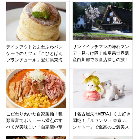
です
サンドイッチマンの帰れマン
テイクアウトとふわふわパン
デー見っけ隊！岐阜県世界遺
ケーキのカフェ「こびとぱん
産白川郷で飲食店探しの旅！
プランチュール」愛知県東海
タカトシ・丘みどり・サッカ
市加木屋町に7月25日オープ
ー槙野
ン。
こだわりぬいた自家製麺！種
【名古屋栄HAERA】くま好き
類豊富でボリューム満点のす
悶絶！「ルワンジュ 東京 ル
べてが美味しい「自家製中華
シャトー」で至高のご褒美ス
そば 麺の虜」山梨県中巨摩郡
イーツ＆アフタヌーンティー