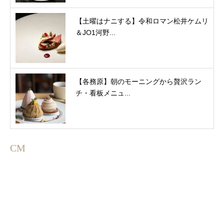
【土曜はナニする】令和ロマン松井ケムリ
＆JO1河野...
【各務原】朝のモーニングから贅沢ラン
チ・看板メニュ...
CM