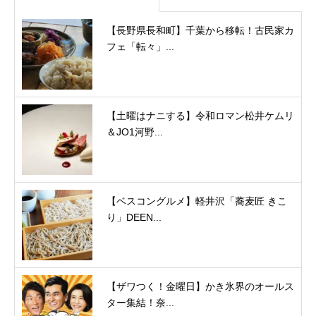
【長野県長和町】千葉から移転！古民家カ
フェ「転々」...
【土曜はナニする】令和ロマン松井ケムリ
＆JO1河野...
【ベスコングルメ】軽井沢「蕎麦匠 きこ
り」DEEN...
【ザワつく！金曜日】かき氷界のオールス
ター集結！奈...