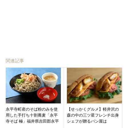
関連記事
永平寺町産のそば粉のみを使
【せっかくグルメ】軽井沢の
用した手打ち十割蕎麦「永平
森の中の三ツ星フレンチ出身
寺そば 極」福井県吉田郡永平
シェフが贈るパン屋は
寺町
『Bakery & Restaurant Koo』