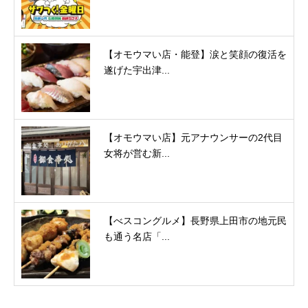
【オモウマい店・能登】涙と笑顔の復活を
遂げた宇出津...
【オモウマい店】元アナウンサーの2代目
女将が営む新...
【べスコングルメ】長野県上田市の地元民
も通う名店「...