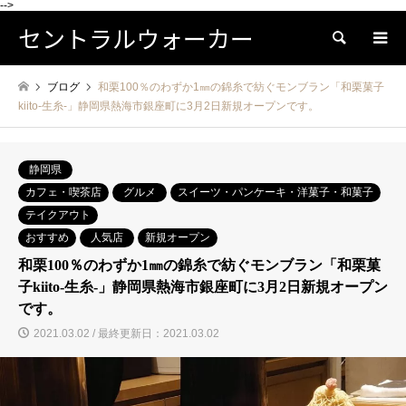
-->
セントラルウォーカー
検索
ブログ
和栗100％のわずか1㎜の錦糸で紡ぐモンブラン「和栗菓子
kiito-生糸-」静岡県熱海市銀座町に3月2日新規オープンです。
静岡県
カフェ・喫茶店
グルメ
スイーツ・パンケーキ・洋菓子・和菓子
テイクアウト
おすすめ
人気店
新規オープン
和栗100％のわずか1㎜の錦糸で紡ぐモンブラン「和栗菓
子kiito-生糸-」静岡県熱海市銀座町に3月2日新規オープン
です。
2021.03.02 / 最終更新日：2021.03.02