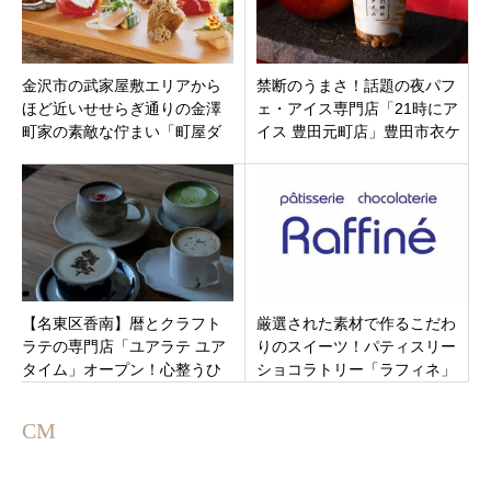
金沢市の武家屋敷エリアから
禁断のうまさ！話題の夜パフ
ほど近いせせらぎ通りの金澤
ェ・アイス専門店「21時にア
町家の素敵な佇まい「町屋ダ
イス 豊田元町店」豊田市衣ケ
イニングあぐり」絶品ランチ
原の153号線沿いにオープン
も最高！
【名東区香南】暦とクラフト
厳選された素材で作るこだわ
ラテの専門店「ユアラテ ユア
りのスイーツ！パティスリー
タイム」オープン！心整うひ
ショコラトリー「ラフィネ」
とときとこだわりのスィーツ
石川県かほく市松浜に11月18
を。
日オープン
CM