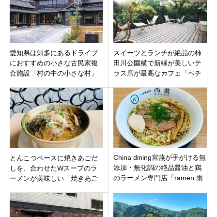
愛知県は知多にあるドライブ
スイーツとランチが絶品の柿
におすすめの小さな古民家複
田川公園横で新緑が美しいテ
合施設「村の中の小さな村」
ラス席が最高なカフェ「ペチ
の「ソンダイニング」「ソン
カ」静岡県駿東郡清水町堂庭
コーヒー」「かもぱん」
China dining宮燕が手がける無
とんこつベースに焼きあごだ
添加・無化調の絶品醤油と鶏
しを、合わせたWスープのラ
のラーメン専門店「ramen 雨
ーメンが美味しい「焼きあご
燕（あまつばめ）」
らーめん小池」新潟県東区牡
丹山