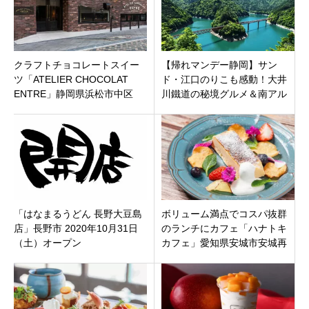
クラフトチョコレートスイー
【帰れマンデー静岡】サン
ツ「ATELIER CHOCOLAT
ド・江口のりこも感動！大井
ENTRE」静岡県浜松市中区
川鐵道の秘境グルメ＆南アル
プスの絶景温泉めぐり全スポ
ットまとめ。
「はなまるうどん 長野大豆島
ボリューム満点でコスパ抜群
店」長野市 2020年10月31日
のランチにカフェ「ハナトキ
（土）オープン
カフェ」愛知県安城市安城再
開発エリアDENCITY 1Fに4月
12日オープン。