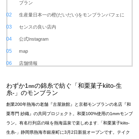
ブラン
生産量日本一の橙(だいだい)をモンブランパフェに
センスの良い店内
公式Instagram
map
店舗情報
わずか1㎜の錦糸で紡ぐ「和栗菓子kiito-生
糸-」のモンブラン
創業200年熱海の老舗『古屋旅館』と京都モンブランの名店『和
栗専門 紗織』の共同プロジェクト。和栗100%使用の1mmモンブ
ラン。有名行列店の味を熱海温泉で楽しめます.「和栗菓子kiito-
生糸-」静岡県熱海市銀座町に3月2日新規オープンです。テイク