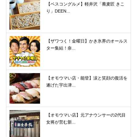
【ベスコングルメ】軽井沢「蕎麦匠 きこ
り」DEEN...
【ザワつく！金曜日】かき氷界のオールス
ター集結！奈...
【オモウマい店・能登】涙と笑顔の復活を
遂げた宇出津...
【オモウマい店】元アナウンサーの2代目
女将が営む新...