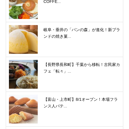
COFFE...
岐阜・垂井の「パンの森」が進化！新ブラ
ンドの焼き菓...
【長野県長和町】千葉から移転！古民家カ
フェ「転々」...
【富山・上市町】8/1オープン！本場フラ
ンス人パテ...