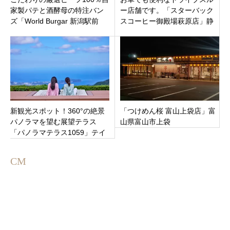
家製パテと酒酵母の特注バン
ー店舗です。「スターバック
ズ「World Burgar 新潟駅前
スコーヒー御殿場萩原店」静
店」新潟市中央区に4月9日オ
岡県御殿場市
ープン
新観光スポット！360°の絶景
「つけめん桜 富山上袋店」富
パノラマを望む展望テラス
山県富山市上袋
「パノラマテラス1059」テイ
クアウト専門カフェ
「TENGOKU CAFE」オープ
CM
ン