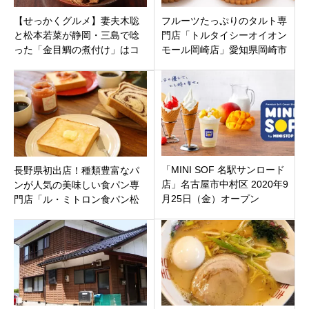
【せっかくグルメ】妻夫木聡
フルーツたっぷりのタルト専
と松本若菜が静岡・三島で唸
門店「トルタイシーオイオン
った「金目鯛の煮付け」はコ
モール岡崎店」愛知県岡崎市
コ！『風土 芝本町店』を徹底
戸崎町字ばら山にオープン！
解説！
「MINI SOF 名駅サンロード
長野県初出店！種類豊富なパ
店」名古屋市中村区 2020年9
ンが人気の美味しい食パン専
月25日（金）オープン
門店「ル・ミトロン食パン松
本村井店」長野県松本市村井
町南 村井駅近くに9月25日オ
ープンです。