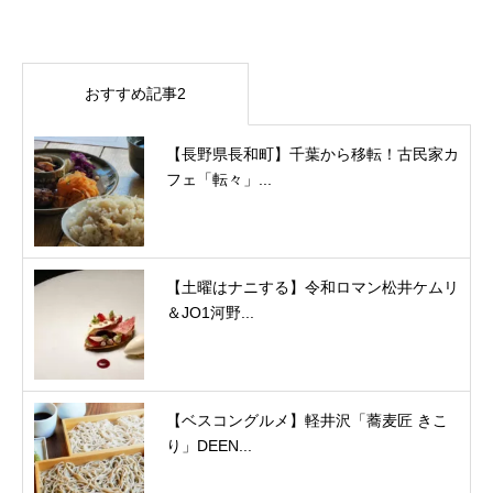
おすすめ記事2
【長野県長和町】千葉から移転！古民家カ
フェ「転々」...
【土曜はナニする】令和ロマン松井ケムリ
＆JO1河野...
【ベスコングルメ】軽井沢「蕎麦匠 きこ
り」DEEN...