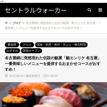
-->
セントラルウォーカー
検索
ブログ
名古屋錦に突然現れた伝説の鮨屋「鮨エンリケ 名古屋」一
番美味しいメニューを提供するおまかせコースがおすすめ！
愛知県
グルメ
和食・割烹・寿司・天ぷら・懐石料理
おすすめ
新規オープン
名古屋錦に突然現れた伝説の鮨屋「鮨エンリケ 名古屋」
一番美味しいメニューを提供するおまかせコースがおす
すめ！
2022.08.06 / 最終更新日：2022.08.06