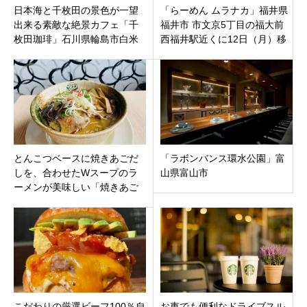
日本海と千枚田の景色が一望
「らーめん ムラナカ」福井県
出来る素敵な絶景カフェ「千
福井市 市文京5丁目の福大前
枚田珈琲」石川県輪島市白米
西福井駅近くに12日（月）移
町
転オープン
とんこつベースに焼きあごだ
「ラボンバンス環水公園」富
しを、合わせたWスープのラ
山県富山市
ーメンが美味しい「焼きあご
らーめん小池」新潟県東区牡
丹山
こだわりの厳選ビーフ100％自
お車でも便利なドライブスル