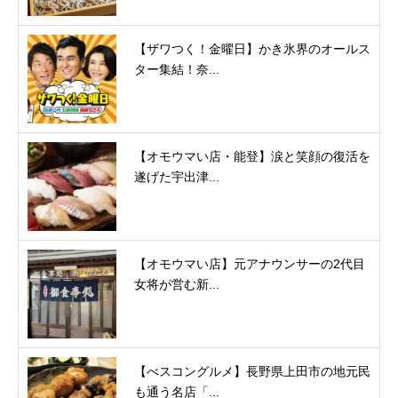
【ザワつく！金曜日】かき氷界のオールス
ター集結！奈...
【オモウマい店・能登】涙と笑顔の復活を
遂げた宇出津...
【オモウマい店】元アナウンサーの2代目
女将が営む新...
【べスコングルメ】長野県上田市の地元民
も通う名店「...