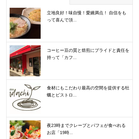
立地良好！味自慢！愛嬌満点！ 自信をも
って喜んで頂...
コーヒー豆の質と焙煎にプライドと責任を
持って「カフ...
食材にもこだわり最高の空間を提供する牡
蠣とビストロ...
夜23時までクレープとパフェが食べれる
お店「19時...