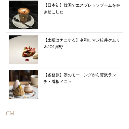
【日本初】韓国でエスプレッソブームを巻
き起こした「...
【土曜はナニする】令和ロマン松井ケムリ
＆JO1河野...
【各務原】朝のモーニングから贅沢ラン
チ・看板メニュ...
CM