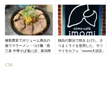
店」岐阜県多治見市
「Cafe repos」白山市森島町
にオープン
種類豊富でボリューム満点の
独自の製法で焼き上げた、さ
激ウマラーメン・つけ麺「燕
つまミライを使用した、サツ
三条 中華そば鬼にぼ」新潟県
マイモカフェ「imomi大須店」
燕市吉田
愛知県名古屋市中区大須に4月
29日オープンです
CM