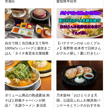
市港区
愛知県半田市
自分で焼く当日挽き立て和牛
【バナナマンのせっかくグル
100%のハンバーグと釜炊きご
メ】長野県 松本市で日村さん
はん「タイチ食堂名古屋徳重
がグルメ探し！夏に行きたい
店」緑区徳重ヒルズウォーク
人気観光地SPで紹介されたお
にオープン
店まとめ。
ボリューム満点の熟成醤油 肉
乃木坂46「おひとりさま天
そばと鉄板チャーハンが絶
国」公認店ふわふわ無添加パ
品！「丸源ラーメン 多治見
ンケーキとランチがおすすめ