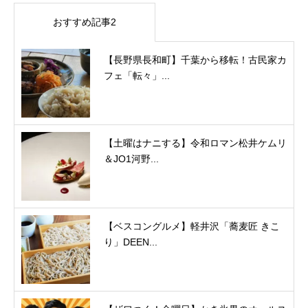
おすすめ記事2
【長野県長和町】千葉から移転！古民家カ
フェ「転々」...
【土曜はナニする】令和ロマン松井ケムリ
＆JO1河野...
【ベスコングルメ】軽井沢「蕎麦匠 きこ
り」DEEN...