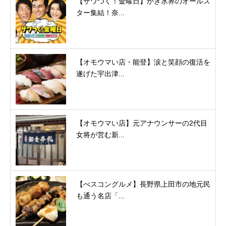
【ザワつく！金曜日】かき氷界のオールス
ター集結！奈...
【オモウマい店・能登】涙と笑顔の復活を
遂げた宇出津...
【オモウマい店】元アナウンサーの2代目
女将が営む新...
【べスコングルメ】長野県上田市の地元民
も通う名店「...