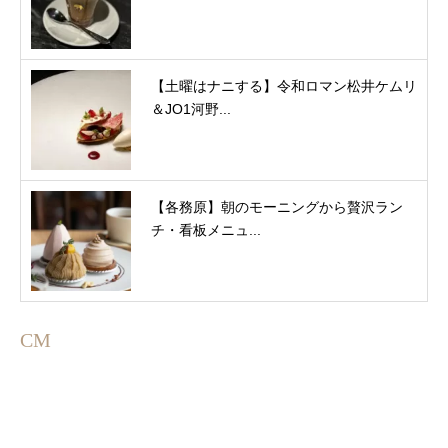
【土曜はナニする】令和ロマン松井ケムリ
＆JO1河野...
【各務原】朝のモーニングから贅沢ラン
チ・看板メニュ...
CM