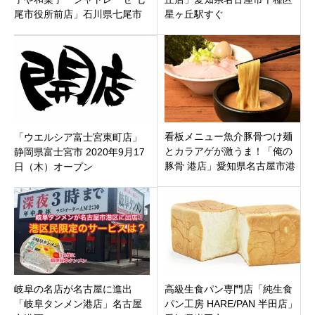
尾市役所前店」石川県七尾市
星ヶ丘駅すぐ
本府中町にオープン
看板メニュー魚介豚骨つけ麺
「ウエルシア富士宮東町店」
とカラアゲが激うま！「俺の
静岡県富士宮市 2020年9月17
豚骨 港店」愛知県名古屋市港
日（木）オープン
区名古屋競馬場前に11月17日
オープンです。
岐阜の名店が名古屋に進出
高級生食パン専門店「純生食
「岐阜タンメン港店」名古屋
パン工房 HARE/PAN 半田店」