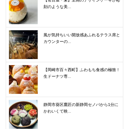
【名古屋・栄】至高のデザインケーキが彫
刻のような美...
風が気持ちいい開放感あふれるテラス席と
カウンターの...
【岡崎市百々西町】ふわもち食感の極致！
生ドーナツ専...
静岡市葵区鷹匠の新静岡セノバから1分に
かわいくて映...