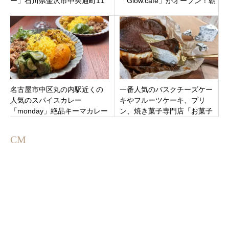
ー」石川県金沢市中央通町11
「Glow.cafe」がオープン！朝
月3日オープンです
から夜まで過ごせる憩いの空
間。ソフトクリームも
名古屋市中区丸の内駅近くの
一番人気のバスクチーズケー
人気のスパイスカレー
キやフルーツケーキ、プリ
「monday」絶品キーマカレー
ン、焼き菓子専門店「お菓子
がおすすめ！
のじかん RUCIEN」三重県度
会郡度会町 サニーロード
CM