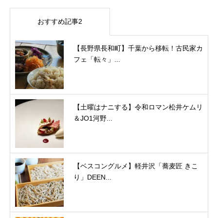
おすすめ記事2
【長野県長和町】千葉から移転！古民家カ
フェ「転々」...
【土曜はナニする】令和ロマン松井ケムリ
＆JO1河野...
【ベスコングルメ】軽井沢「蕎麦匠 きこ
り」DEEN...