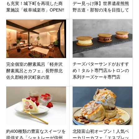
も充実！城下町を再現した商
デー見っけ隊】世界遺産熊熊
業施設「岐阜城楽市」OPEN!!
野古道・那智の滝を目指して
まるでタイムスリップしたみ
飲食店探しの旅！祝5周年3時
たい
間SP
チーズバターサンドがおすす
完全個室の酵素風呂「軽井沢
め！タルト専門店ルトロンの
酵素風呂とカフェ」長野県北
系列チーズケーキ専門店
佐久郡軽井沢町泉の里
「RAKUTO cheesecake
craft」津市南中央に日オープ
ン
約400種類の豊富なスイーツを
北陸富山初オープン！人気ベ
提供する「シャトレーゼ信州
ーカリーカフェ「エスプレッ