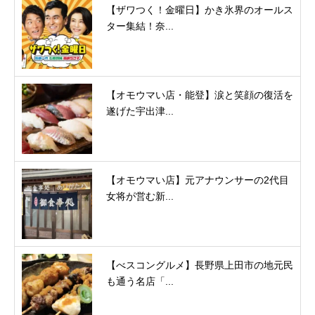
【ザワつく！金曜日】かき氷界のオールス
ター集結！奈...
【オモウマい店・能登】涙と笑顔の復活を
遂げた宇出津...
【オモウマい店】元アナウンサーの2代目
女将が営む新...
【べスコングルメ】長野県上田市の地元民
も通う名店「...