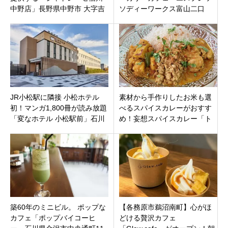
中野店」長野県中野市 大字吉
ソディーワークス富山二口
田2021年7月30日（金）オー
店」奇跡の食パンと絶品パン
プン
ケーキ！
JR小松駅に隣接 小松ホテル
素材から手作りしたお米も選
初！マンガ1,800冊が読み放題
べるスパイスカレーがおすす
「変なホテル 小松駅前」石川
め！妄想スパイスカレー「ト
県小松市12月24日オープン
モカレー」三重県松阪市湊町
にオープン
築60年のミニビル。 ポップな
【各務原市鵜沼南町】心がほ
カフェ「ポップバイコーヒ
どける贅沢カフェ