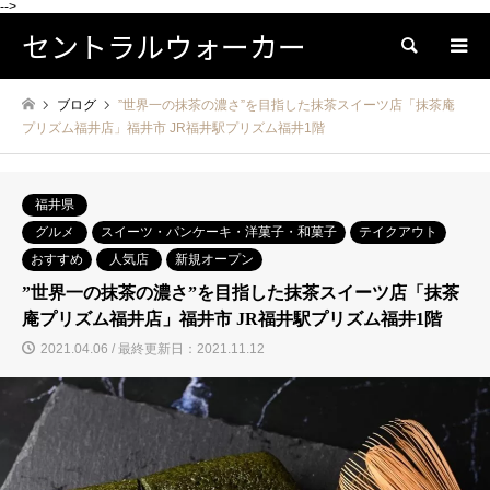
-->
セントラルウォーカー
検索
ブログ
”世界一の抹茶の濃さ”を目指した抹茶スイーツ店「抹茶庵
プリズム福井店」福井市 JR福井駅プリズム福井1階
福井県
グルメ
スイーツ・パンケーキ・洋菓子・和菓子
テイクアウト
おすすめ
人気店
新規オープン
”世界一の抹茶の濃さ”を目指した抹茶スイーツ店「抹茶
庵プリズム福井店」福井市 JR福井駅プリズム福井1階
2021.04.06 / 最終更新日：2021.11.12