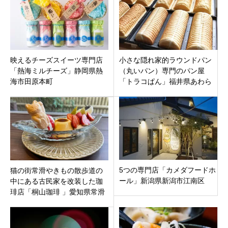
映えるチーズスイーツ専門店
小さな隠れ家的ラウンドパン
「熱海ミルチーズ」静岡県熱
（丸いパン）専門のパン屋
海市田原本町
「トラコぱん」福井県あわら
市二面にオープン
5つの専門店「カメダフードホ
猫の街常滑やきもの散歩道の
ール」新潟県新潟市江南区
中にある古民家を改装した珈
琲店「桐山珈琲 」愛知県常滑
市栄町