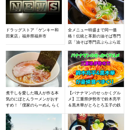
ドラッグストア「ゲンキー和
全メニュー特盛まで同一価
田東店」福井県福井市
格！伝統と革新の油そば専門
店「油そば専門店ぶらぶら近
鉄四日市駅前店」三重県四日
市市諏訪栄町8月12日オープ
ン。
煮干しを愛した職人が作る本
【バナナマンのせっかくグル
気のにぼとんラーメンがおす
メ】三重県伊勢市で鈴木亮平
すめ！「僕家のらーめん らく
＆黒木華がとろとろ玉子の鉄
がき」静岡県掛川市
板ナポリタン・老舗焼肉豪快
食べっぷり披露！