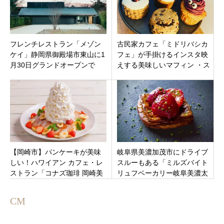
フレンチレストラン「メゾン
古民家カフェ「ミドリバシカ
ケイ」静岡県御殿場市東山に1
フェ」が手掛けるインスタ映
月30日グランドオープンで
えする美味しいマフィン ・ス
す。
コーン専門店「Bake A（ベイ
クアー）」岐阜県大垣市郭町
【岡崎市】パンケーキが美味
岐阜県美濃加茂市にドライブ
しい！ハワイアン カフェ・レ
スルーもある「ミルズバイト
ストラン「コナズ珈琲 岡崎美
リュフベーカリー岐阜美濃太
合店」オープン！いちばん近
田店」白トリュフの塩パンが
いハワイ
人気のパン屋がオープン
CM