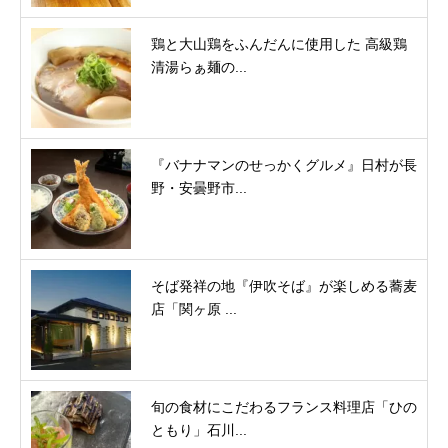
鶏と大山鶏をふんだんに使用した 高級鶏
清湯らぁ麺の...
『バナナマンのせっかくグルメ』日村が長
野・安曇野市...
そば発祥の地『伊吹そば』が楽しめる蕎麦
店「関ヶ原 ...
旬の食材にこだわるフランス料理店「ひの
ともり」石川...