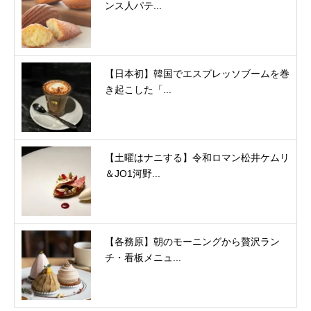
ンス人パテ...
【日本初】韓国でエスプレッソブームを巻
き起こした「...
【土曜はナニする】令和ロマン松井ケムリ
＆JO1河野...
【各務原】朝のモーニングから贅沢ラン
チ・看板メニュ...