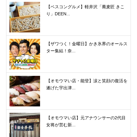
【ベスコングルメ】軽井沢「蕎麦匠 きこ
り」DEEN...
【ザワつく！金曜日】かき氷界のオールス
ター集結！奈...
【オモウマい店・能登】涙と笑顔の復活を
遂げた宇出津...
【オモウマい店】元アナウンサーの2代目
女将が営む新...