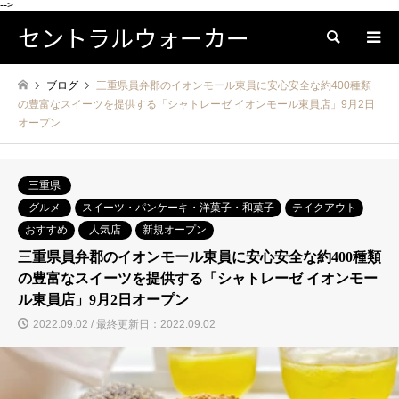
-->
セントラルウォーカー
検索
ブログ
三重県員弁郡のイオンモール東員に安心安全な約400種類
の豊富なスイーツを提供する「シャトレーゼ イオンモール東員店」9月2日
オープン
三重県
グルメ
スイーツ・パンケーキ・洋菓子・和菓子
テイクアウト
おすすめ
人気店
新規オープン
三重県員弁郡のイオンモール東員に安心安全な約400種類
の豊富なスイーツを提供する「シャトレーゼ イオンモー
ル東員店」9月2日オープン
2022.09.02 / 最終更新日：2022.09.02