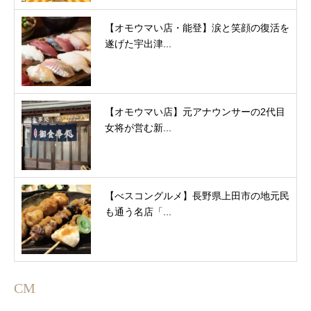
【オモウマい店・能登】涙と笑顔の復活を
遂げた宇出津...
【オモウマい店】元アナウンサーの2代目
女将が営む新...
【べスコングルメ】長野県上田市の地元民
も通う名店「...
CM