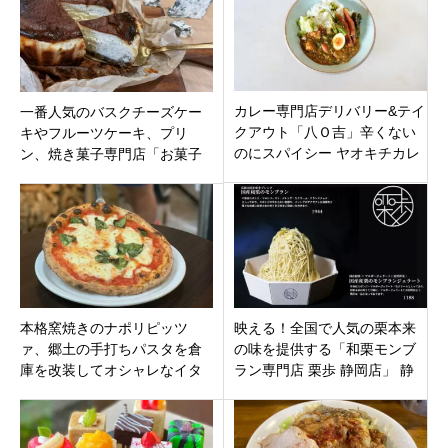
カレー専門店デリバリー&テイ
一番人気のバスクチーズケー
クアウト「八Ｏ吉」辛くない
キやフルーツケーキ、プリ
のにスパイシー ヤオキチカレ
ン、焼き菓子専門店「お菓子
ー愛知県名古屋市千種区 自由
のじかん RUCIEN」三重県度
が丘
会郡度会町 サニーロード
本格窯焼きのナポリピッツ
映える！全国で人気の栗本来
ァ、郷土の手打ちパスタを倉
の味を提供する「和栗モンブ
庫を改装してオシャレなイタ
ラン専門店 栗歩 静岡店」 静
リアン「ダコンパーニョ」三
岡市葵区駿府町に11月28日オ
重県津市城山JR高茶屋駅
ープンです