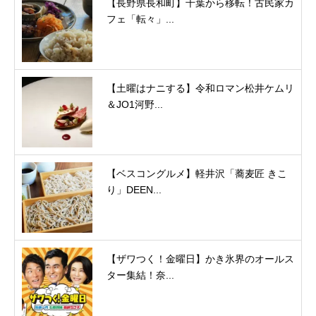
【長野県長和町】千葉から移転！古民家カ
フェ「転々」...
【土曜はナニする】令和ロマン松井ケムリ
＆JO1河野...
【ベスコングルメ】軽井沢「蕎麦匠 きこ
り」DEEN...
【ザワつく！金曜日】かき氷界のオールス
ター集結！奈...