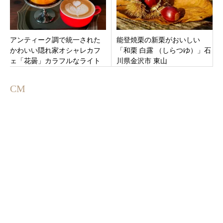
アンティーク調で統一された
能登焼栗の新栗がおいしい
かわいい隠れ家オシャレカフ
「和栗 白露 （しらつゆ）」石
ェ「花曇」カラフルなライト
川県金沢市 東山
が目印！岐阜県不破郡垂井町
CM