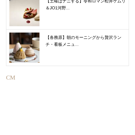
【土曜はナニする】令和ロマン松井ケムリ
＆JO1河野...
【各務原】朝のモーニングから贅沢ラン
チ・看板メニュ...
CM