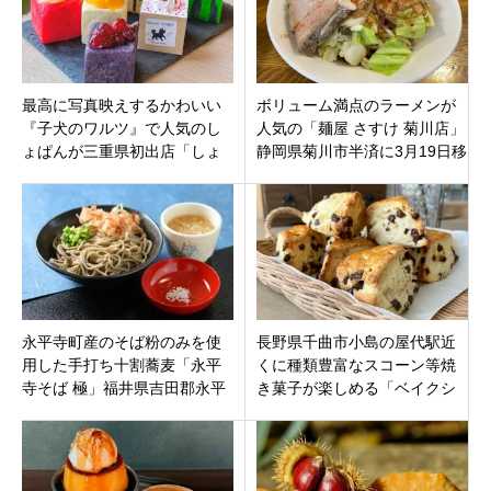
最高に写真映えするかわいい
ボリューム満点のラーメンが
『子犬のワルツ』で人気のし
人気の「麺屋 さすけ 菊川店」
ょぱんが三重県初出店「しょ
静岡県菊川市半済に3月19日移
ぱん和流津」津市渋見町
転オープン
永平寺町産のそば粉のみを使
長野県千曲市小島の屋代駅近
用した手打ち十割蕎麦「永平
くに種類豊富なスコーン等焼
寺そば 極」福井県吉田郡永平
き菓子が楽しめる「ベイクシ
寺町
ョップ＆カフェ グッディ」オ
ープン