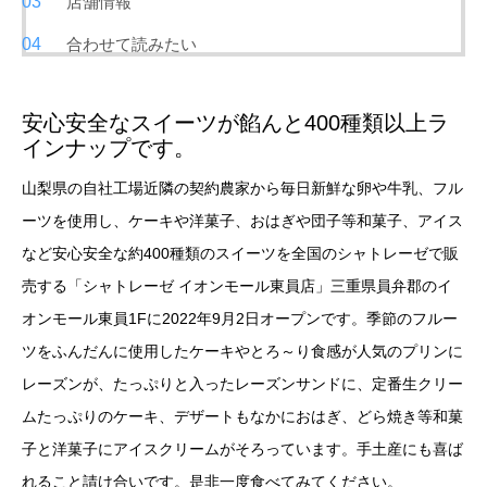
店舗情報
合わせて読みたい
安心安全なスイーツが餡んと400種類以上ラ
インナップです。
山梨県の自社工場近隣の契約農家から毎日新鮮な卵や牛乳、フル
ーツを使用し、ケーキや洋菓子、おはぎや団子等和菓子、アイス
など安心安全な約400種類のスイーツを全国のシャトレーゼで販
売する「シャトレーゼ イオンモール東員店」三重県員弁郡のイ
オンモール東員1Fに2022年9月2日オープンです。季節のフルー
ツをふんだんに使用したケーキやとろ～り食感が人気のプリンに
レーズンが、たっぷりと入ったレーズンサンドに、定番生クリー
ムたっぷりのケーキ、デザートもなかにおはぎ、どら焼き等和菓
子と洋菓子にアイスクリームがそろっています。手土産にも喜ば
れること請け合いです。是非一度食べてみてください。