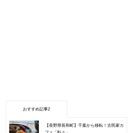
おすすめ記事2
【長野県長和町】千葉から移転！古民家カ
フェ「転々」...