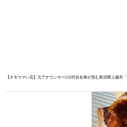
【オモウマい店】元アナウンサーの2代目女将が営む新潟県上越市「