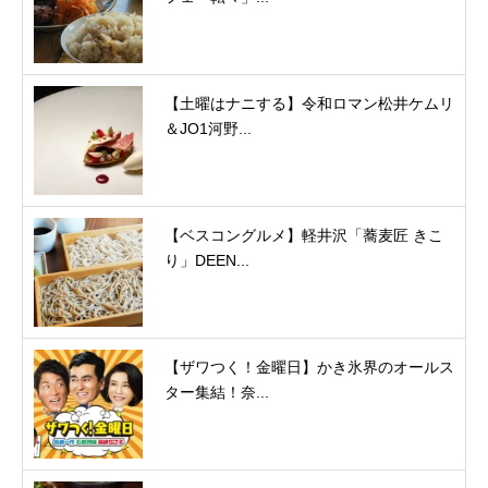
【土曜はナニする】令和ロマン松井ケムリ
＆JO1河野...
【ベスコングルメ】軽井沢「蕎麦匠 きこ
り」DEEN...
【ザワつく！金曜日】かき氷界のオールス
ター集結！奈...