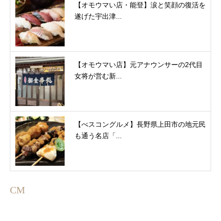
【オモウマい店・能登】涙と笑顔の復活を
遂げた宇出津...
【オモウマい店】元アナウンサーの2代目
女将が営む新...
【べスコングルメ】長野県上田市の地元民
も通う名店「...
CM