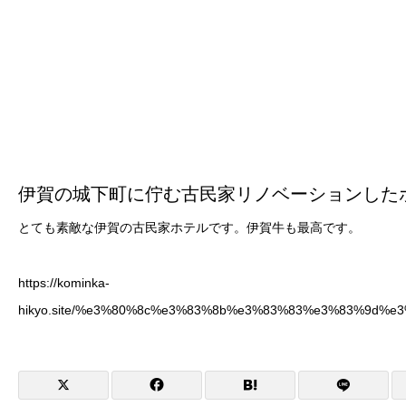
伊賀の城下町に佇む古民家リノベーションした
とても素敵な伊賀の古民家ホテルです。伊賀牛も最高です。
https://kominka-
hikyo.site/%e3%80%8c%e3%83%8b%e3%83%83%e3%83%9d