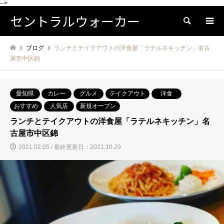
-->
セントラルウォーカー
検索
ブログ
ランチとテイクアウトの洋食屋「ラテルネキッチン」名古
屋市中区錦
愛知県
カレー
グルメ
テイクアウト
洋食
おすすめ
人気店
新規オープン
ランチとテイクアウトの洋食屋「ラテルネキッチン」名
古屋市中区錦
2021.02.05 / 最終更新日：2021.10.29