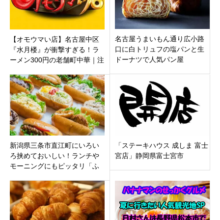
名古屋うまいもん通り広小路
【オモウマい店】名古屋中区
口に白トリュフの塩パンと生
『水月楼』が衝撃すぎる！ラ
ドーナツで人気パン屋
ーメン300円の老舗町中華｜注
「TRUFFLE mini JR名古屋駅
文はすぐ頼まないと行けな
店」がオープン！
い！？
新潟県三条市直江町にいろい
「ステーキハウス 成しま 富士
ろ挟めておいしい！ランチや
宮店」静岡県富士宮市
モーニングにもピッタリ「ふ
わこっぺ燕三条店」がオープ
ン