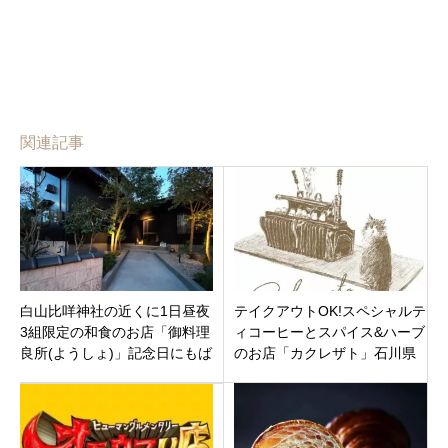
関連記事
白山比咩神社の近くに1日昼夜
テイクアウトOK!スペシャルテ
3組限定の和食のお店「御料理
ィコーヒーとスパイス&ハーブ
良所(ようしょ)」記念日にもば
のお店「カクレザト」石川県
っちり！石川県白山市八幡町
金沢市下本多町金沢21世紀美
に9月28日オープン。
術館近くに