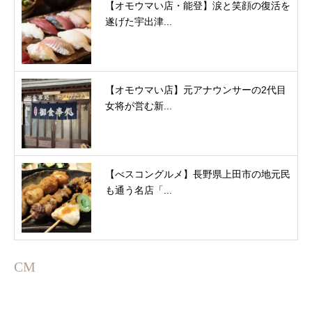
【オモウマい店・能登】涙と笑顔の復活を
遂げた宇出津...
【オモウマい店】元アナウンサーの2代目
女将が営む新...
【べスコングルメ】長野県上田市の地元民
も通う名店「...
CM