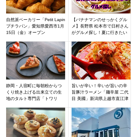
自然派ベーカリー「Petit Lapin
【バナナマンのせっかくグル
プチラパン」愛知県愛西市1月
メ】長野県 松本市で日村さん
15日（金）オープン
がグルメ探し！夏に行きたい
人気観光地SPで紹介されたお
店まとめ。
静岡・人宿町に毎朝粉からつ
旨いが辛い！辛いが旨いの辛
くり焼き上げる出来立ての生
旨豚汁ラーメン「麺辛屋 二代
地のタルト専門店「トワリ
目 美國」新潟県上越市直江津
ザ・クラフテッド クラスト」
バイパス沿いに8月2日オープ
がオープン！
ンです。