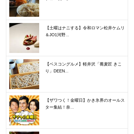
【土曜はナニする】令和ロマン松井ケムリ
＆JO1河野...
【ベスコングルメ】軽井沢「蕎麦匠 きこ
り」DEEN...
【ザワつく！金曜日】かき氷界のオールス
ター集結！奈...