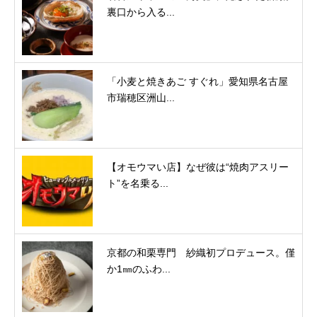
裏口から入る...
「小麦と焼きあご すぐれ」愛知県名古屋
市瑞穂区洲山...
【オモウマい店】なぜ彼は“焼肉アスリー
ト”を名乗る...
京都の和栗専門 紗織初プロデュース。僅
か1㎜のふわ...