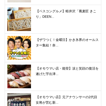
【ベスコングルメ】軽井沢「蕎麦匠 きこ
り」DEEN...
【ザワつく！金曜日】かき氷界のオールス
ター集結！奈...
【オモウマい店・能登】涙と笑顔の復活を
遂げた宇出津...
【オモウマい店】元アナウンサーの2代目
女将が営む新...