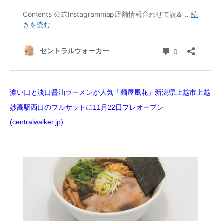
濃い口と淡口醤油ラーメンが人気「麺屋風花」新潟県上越市上越
妙高駅西口のフルサットに11月22日プレオープン
(centralwalker.jp)