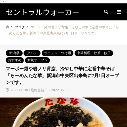
-->
セントラルウォーカー
検索
ブログ
マーボー麺や岩ノリ背脂、冷やし中華に定番中華そば「ら
ーめんたな華」新潟市中央区出来島に7月1日オープンです。
新潟県
グルメ
ラーメン・つけ麺
中華料理・飲茶・餃子
おすすめ
新規オープン
マーボー麺や岩ノリ背脂、冷やし中華に定番中華そば
「らーめんたな華」新潟市中央区出来島に7月1日オープ
ンです。
2022.06.30 / 最終更新日：2022.06.30