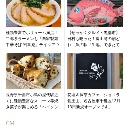
種類豊富でボリューム満点！
【せっかくグルメ・黒部市】
二郎系ラーメンも「自家製麺
日村も唸った！富山湾の朝ど
中華そば 裕喜庵」テイクアウ
れ「魚の駅『生地』できたて
トも対応！長野県飯田市
館 航海灯（こうかいとう）」
の極上海鮮丼。
長野県千曲市小島の屋代駅近
花壇＆抹茶カフェ「ショコラ
くに種類豊富なスコーン等焼
覚王山」名古屋市千種区12月
き菓子が楽しめる「ベイクシ
13日新規オープンです。
ョップ＆カフェ グッディ」オ
ープン
CM