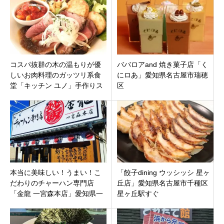
コスパ抜群の木の温もりが優
ババロアand 焼き菓子店「く
しいお肉料理のガッツリ系食
にロあ」愛知県名古屋市瑞穂
堂「キッチン ユノ」手作りス
区
イーツも！三重県伊賀市上野
西
本当に美味しい！うまい！こ
「餃子dining ウッシッシ 星ヶ
だわりのチャーハン専門店
丘店」愛知県名古屋市千種区
「金龍 一宮森本店」愛知県一
星ヶ丘駅すぐ
宮市森本妙興寺駅