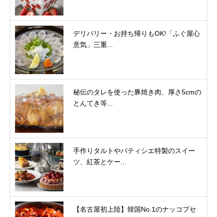
デリバリー・お持ち帰りもOK!「ふぐ屋心
意気」三重...
秘伝のタレを使った豚焼き肉、厚さ5cmの
とんてき等...
手作りタルトやパティシエ特製のスイー
ツ、紅茶とケー...
【名古屋初上陸】韓国No.1のナッコプセ