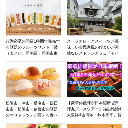
行列必至の開店1時間で完売す
スープカレーとスイーツが美
る話題のフルーツサンド「纏
味しい古民家風の佇まいが素
（まとい）新潟店」新潟市東
敵なレストランカフェ「モイ
区粟山にオープン
モイ-ハイファイ」長野県松本
市中央
【豪華俳優陣が日本縦断 超!!
松阪市・津市・桑名市・四日
弾丸グルメツアー】福山雅治&
市市・松阪市・伊賀市の話題
大泉洋&吉田羊・鈴木亮平、賀
のマリトッツォが買える食べ
来賢人、仲里依紗！秘蔵トー
れるおすすめカフェ、ベーカ
クも
リー１０選【三重県】