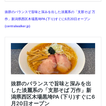
抜群のバランスで旨味と深みを出した淡麗系の「支那そば 万
作」新潟県西区木場黒埼PA (下り)すぐに6月20日オープン
(centralwalker.jp)