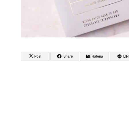
Post
Share
Hatena
LI