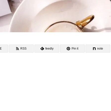
NE
RSS
feedly
Pin it
note