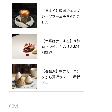
【日本初】韓国でエスプ
レッソブームを巻き起こ
した…
【土曜はナニする】令和
ロマン松井ケムリ＆JO1
河野純…
【各務原】朝のモーニン
グから贅沢ランチ・看板
メニ…
CM