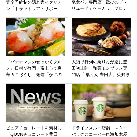
級食パン専門店「歓びのプレ
完全予約制の隠れ家イタリア
リュード」ベーカリ―プロデ
ン「トラットリア・リポー
ューサー岸本拓也氏プロデュ
ソ」の伊勢海老パスタに悶
ースが4月10日オープンです。
絶！
『バナナマンのせっかくグル
大須で行列の栗りんが遂に豊
メ』日村が静岡・富士市で豪
田初上陸！和栗モンブラン専
華カニ尽くし！老舗「かにの
門店「 栗りん 豊田店」愛知県
一二三庵」の特大タラバガニ
豊田市T-FACEに12月23日オー
しゃぶしゃぶ
プン
ピュアチョコレートを素材に
ドライブスルー店舗「スター
「QUONチョコレート豊田
バックスコーヒー東海加木屋