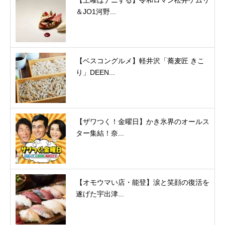
＆JO1河野...
【ベスコングルメ】軽井沢「蕎麦匠 きこ
り」DEEN...
【ザワつく！金曜日】かき氷界のオールス
ター集結！奈...
【オモウマい店・能登】涙と笑顔の復活を
遂げた宇出津...