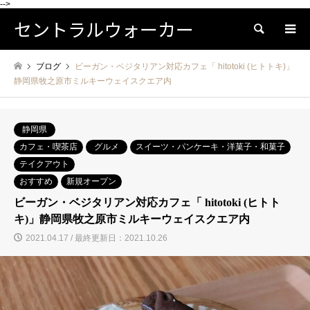
-->
セントラルウォーカー
検索
ブログ
ビーガン・ベジタリアン対応カフェ「 hitotoki (ヒトトキ)」
静岡県牧之原市ミルキーウェイスクエア内
静岡県
カフェ・喫茶店
グルメ
スイーツ・パンケーキ・洋菓子・和菓子
テイクアウト
おすすめ
新規オープン
ビーガン・ベジタリアン対応カフェ「 hitotoki (ヒトト
キ)」静岡県牧之原市ミルキーウェイスクエア内
2021.04.17 / 最終更新日：2021.10.26