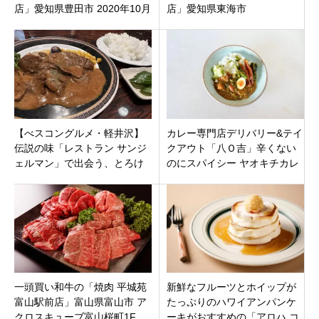
店」愛知県豊田市 2020年10月
店」愛知県東海市
31日（土）オープン
【べスコングルメ・軽井沢】
カレー専門店デリバリー&テイ
伝説の味「レストラン サンジ
クアウト「八Ｏ吉」辛くない
ェルマン」で出会う、とろけ
のにスパイシー ヤオキチカレ
る牛タンシチューと肉汁チー
ー愛知県名古屋市千種区 自由
ズハンバーグ
が丘
一頭買い和牛の「焼肉 平城苑
新鮮なフルーツとホイップが
富山駅前店」富山県富山市 ア
たっぷりのハワイアンパンケ
クロスキューブ富山桜町1F
ーキがおすすめの「アロハ コ