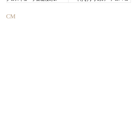
ーヒー」金沢市アピタタウン
金沢ベイエリアに6月14日オー
CM
プン