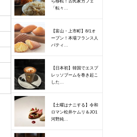
ら移転！古民家カフェ
「転々…
【富山・上市町】8/1オ
ープン！本場フランス人
パティ…
【日本初】韓国でエスプ
レッソブームを巻き起こ
した…
【土曜はナニする】令和
ロマン松井ケムリ＆JO1
河野純…