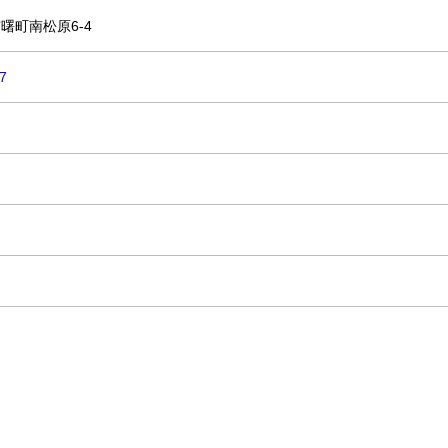
曙町南松原6-4
7