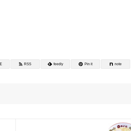
NE
RSS
feedly
Pin it
note