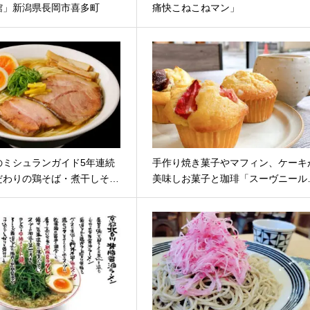
館」新潟県長岡市喜多町
痛快こねこねマン」
のミシュランガイド5年連続
手作り焼き菓子やマフィン、ケーキ
だわりの鶏そば・煮干しそ…
美味しお菓子と珈琲「スーヴニール