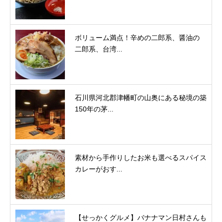
ボリューム満点！辛めの二郎系、醤油の
二郎系、台湾...
石川県河北郡津幡町の山奥にある秘境の築
150年の茅...
素材から手作りしたお米も選べるスパイス
カレーがおす...
【せっかくグルメ】バナナマン日村さんも