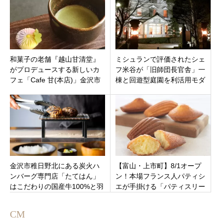
和菓子の老舗『越山甘清堂』
ミシュランで評価されたシェ
がプロデュースする新しいカ
フ米谷が「旧師団長官舎」一
フェ「Cafe 甘(本店)」金沢市
棟と回遊型庭園を利活用モダ
尾張町に移転リニューアルオ
ンフレンチ「レストラン エリ
ープン！
ス」新潟県上越市大町に4月20
日オープン
金沢市稚日野北にある炭火ハ
【富山・上市町】8/1オープ
ンバーグ専門店「たてはん」
ン！本場フランス人パティシ
はこだわりの国産牛100%と羽
エが手掛ける「パティスリー
釜で炊いた絶品の白米がたま
エパン」のこだわりパン＆ス
らない！
イーツ
CM