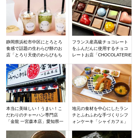
す。
静岡県浜松市中区にとろとろ
フランス産高級チョコレート
食感で話題の生わらび餅のお
をふんだんに使用するチョコ
店「とろり天使のわらびもち
レートお店「CHOCOLATERIE
浜松佐藤店」が8月26日オープ
NOIROUGE」新潟市西区寺尾
ンです。
東
本当に美味しい！うまい！こ
地元の食材を中心にしたラン
だわりのチャーハン専門店
チとふわふわな手づくりシフ
「金龍 一宮森本店」愛知県一
ォンケーキ「シャイカフェ」
宮市森本妙興寺駅
三重県津市久居藤ヶ丘町5月14
日オープン