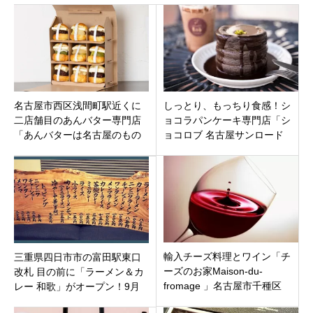
名古屋市西区浅間町駅近くに
しっとり、もっちり食感！シ
二店舗目のあんバター専門店
ョコラパンケーキ専門店「シ
「あんバターは名古屋のもの
ョコロブ 名古屋サンロード
名古屋城店」がオープン。イ
店」名古屋市中村区名駅
ートインも
輸入チーズ料理とワイン「チ
三重県四日市市の富田駅東口
ーズのお家Maison-du-
改札 目の前に「ラーメン＆カ
fromage 」名古屋市千種区
レー 和歌」がオープン！9月
から朝ラーも始めるようで