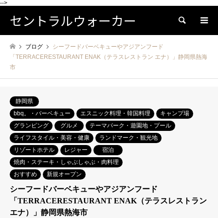
-->
セントラルウォーカー
検索
ブログ
シーフードバーベキューやアジアンフード
「TERRACERESTAURANT ENAK（テラスレストラン エナ）」静岡県熱海
市
静岡県
bbq。・バーベキュー
エスニック料理・韓国料理
キャンプ場
グランピング
グルメ
テーマパーク・遊園地・プール
ライフスタイル・美容・健康
ランドマーク・観光地
リゾートホテル
レジャー
宿泊
焼肉・ステーキ・しゃぶしゃぶ・肉料理
おすすめ
新規オープン
シーフードバーベキューやアジアンフード
「TERRACERESTAURANT ENAK（テラスレストラン
エナ）」静岡県熱海市