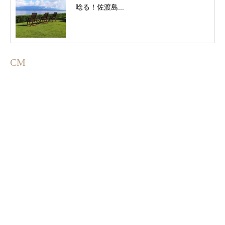
唸る！佐渡島...
CM