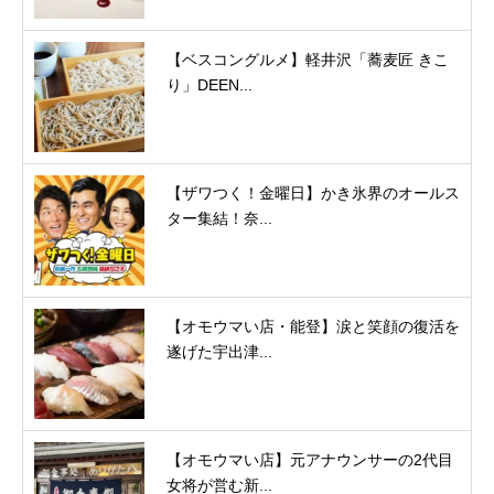
【ベスコングルメ】軽井沢「蕎麦匠 きこ
り」DEEN...
【ザワつく！金曜日】かき氷界のオールス
ター集結！奈...
【オモウマい店・能登】涙と笑顔の復活を
遂げた宇出津...
【オモウマい店】元アナウンサーの2代目
女将が営む新...