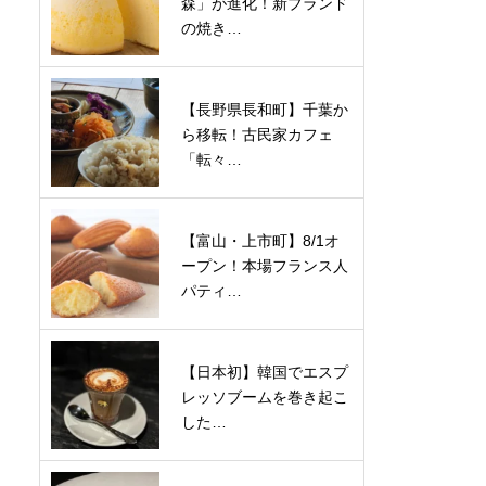
森」が進化！新ブランド
の焼き…
【長野県長和町】千葉か
ら移転！古民家カフェ
「転々…
【富山・上市町】8/1オ
ープン！本場フランス人
パティ…
【日本初】韓国でエスプ
レッソブームを巻き起こ
した…