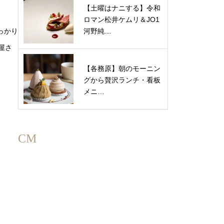
【土曜はナニする】令和
ロマン松井ケムリ＆JO1
河野純…
っかり
屋さ
【各務原】朝のモーニン
グから贅沢ランチ・看板
メニ…
CM