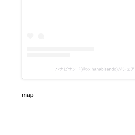
ハナビサンド(@xx.hanabisando)がシ
map