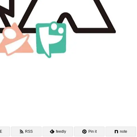
NE
RSS
feedly
Pin it
note