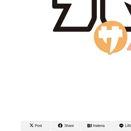
Post
Share
Hatena
LI