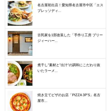
名古屋初出店！愛知県名古屋市中区「エス
プレッソディ...
古民家を1部改装した「手作り工房 ブリー
ジィーハー...
煮干し”素材と”出汁”の調和にこだわり抜
いたラーメ...
焼き立てピザのお店「PIZZA 3P’S」名古
屋市...