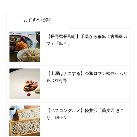
おすすめ記事2
【長野県長和町】千葉から移転！古民家カ
フェ「転々」...
【土曜はナニする】令和ロマン松井ケムリ
＆JO1河野...
【ベスコングルメ】軽井沢「蕎麦匠 きこ
り」DEEN...