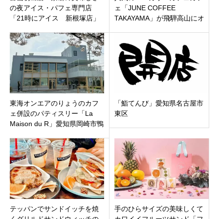
の夜アイス・パフェ専門店
ェ「JUNE COFFEE
「21時にアイス 新根塚店」
TAKAYAMA」が飛騨高山にオ
富山市新根塚町にオープン！
ープン！モーニングがいい感
じ！
東海オンエアのりょうのカフ
「鮨てんび」愛知県名古屋市
ェ併設のパティスリー「La
東区
Maison du R」愛知県岡崎市鴨
田町にオープン！
テッパンでサンドイッチを焼
手のひらサイズの美味しくて
くグリルドサンドウィッチの
カワイイフルーツサンド「フ