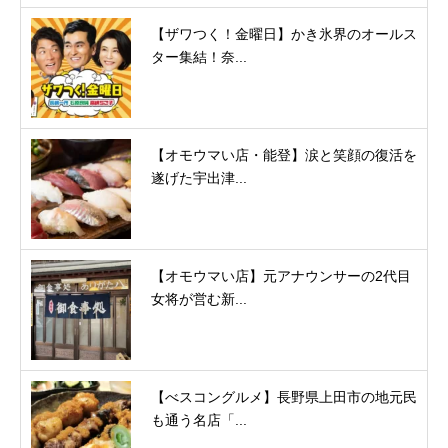
【ザワつく！金曜日】かき氷界のオールス
ター集結！奈...
【オモウマい店・能登】涙と笑顔の復活を
遂げた宇出津...
【オモウマい店】元アナウンサーの2代目
女将が営む新...
【べスコングルメ】長野県上田市の地元民
も通う名店「...