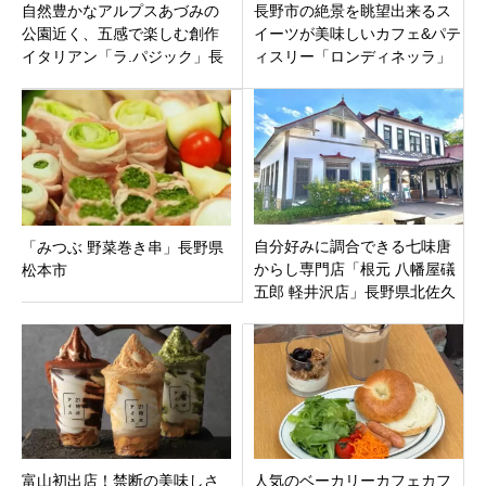
自然豊かなアルプスあづみの
長野市の絶景を眺望出来るス
公園近く、五感で楽しむ創作
イーツが美味しいカフェ&パテ
イタリアン「ラ.パジック」長
ィスリー「ロンディネッラ」
野県安曇野市穂高柏原
長野市篠ノ井有旅
自分好みに調合できる七味唐
「みつぶ 野菜巻き串」長野県
からし専門店「根元 八幡屋礒
松本市
五郎 軽井沢店」長野県北佐久
郡軽井沢町
富山初出店！禁断の美味しさ
人気のベーカリーカフェカフ