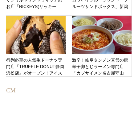
お店「RICKEYS(リッキー
ルーツサンドボックス」新潟
ズ)grilled sandwich」三重県鈴
市中央区 東大通2丁目
鹿市の平田駅近く
行列必至の人気生ドーナツ専
激辛！岐阜タンメン直営の唐
門店『TRUFFLE DONUT静岡
辛子卵とじラーメン専門店
浜松店』がオープン！アイス
「カプサイメン名古屋守山
生ドーナツと限定ショコララ
店」名古屋市守山区11月26日
テ
プレオープン！
CM