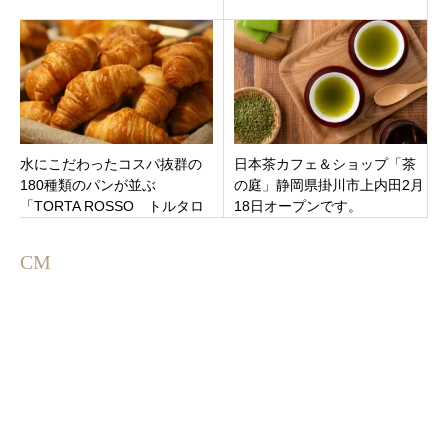
カフェ）」9月11日オープン
ベーカリー沼津店」10月21日
オープン！
水にこだわったコスパ抜群の
日本茶カフェ＆ショップ「茶
180種類のパンが並ぶ
の庭」静岡県掛川市上内田2月
「TORTA ROSSO トルタロ
18日オープンです。
ッソ」人気のフルーツサンド
やマリトッツオも。三重県
CM
伊賀