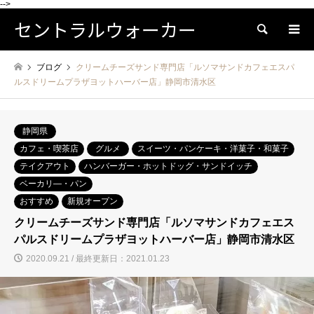
-->
セントラルウォーカー
検索
ブログ
クリームチーズサンド専門店「ルソマサンドカフェエスパ
ルスドリームプラザヨットハーバー店」静岡市清水区
静岡県
カフェ・喫茶店
グルメ
スイーツ・パンケーキ・洋菓子・和菓子
テイクアウト
ハンバーガー・ホットドッグ・サンドイッチ
ベーカリ―・パン
おすすめ
新規オープン
クリームチーズサンド専門店「ルソマサンドカフェエス
パルスドリームプラザヨットハーバー店」静岡市清水区
2020.09.21 / 最終更新日：2021.01.23