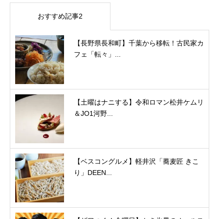
おすすめ記事2
【長野県長和町】千葉から移転！古民家カ
フェ「転々」...
【土曜はナニする】令和ロマン松井ケムリ
＆JO1河野...
【ベスコングルメ】軽井沢「蕎麦匠 きこ
り」DEEN...