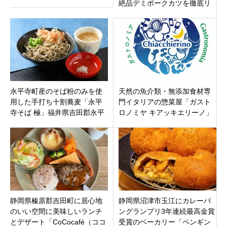
絶品デミポークカツを徹底リ
サーチ！新米が止まらない最
強グルメの秘密
永平寺町産のそば粉のみを使
天然の魚介類・無添加食材専
用した手打ち十割蕎麦「永平
門イタリアの惣菜屋「ガスト
寺そば 極」福井県吉田郡永平
ロノミヤ キアッキエリーノ」
寺町
新潟県新潟市北区柳原に9月28
日（火）オープン
静岡県榛原郡吉田町に居心地
静岡県沼津市玉江にカレーパ
のいい空間に美味しいランチ
ングランプリ3年連続最高金賞
とデザート「CoCocafé（ココ
受賞のベーカリー「ペンギン