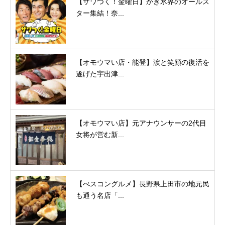
【ザワつく！金曜日】かき氷界のオールス
ター集結！奈...
【オモウマい店・能登】涙と笑顔の復活を
遂げた宇出津...
【オモウマい店】元アナウンサーの2代目
女将が営む新...
【べスコングルメ】長野県上田市の地元民
も通う名店「...