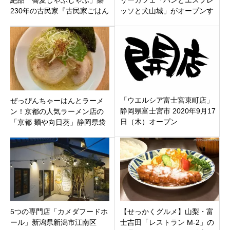
絶品「蕎麦しゃぶしゃぶ」築
リーカフェ「パンとエスプレ
230年の古民家『古民家ごはん
ッソと犬山城」がオープンす
とおやつ ふるさと』で味わう
るみたい。人気のスイーツや
宝物ごはん
生ドーナツも？！
「ウエルシア富士宮東町店」
ぜっぴんちゃーはんとラーメ
静岡県富士宮市 2020年9月17
ン！京都の人気ラーメン店の
日（木）オープン
「京都 麺や向日葵」静岡県袋
井市
5つの専門店「カメダフードホ
【せっかくグルメ】山梨・富
ール」新潟県新潟市江南区
士吉田「レストラン M-2」の