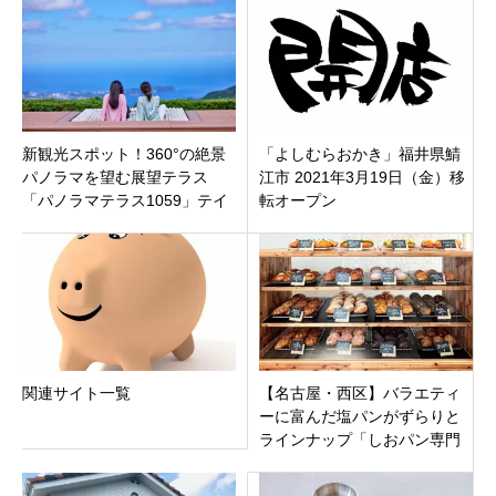
がオープン！
新観光スポット！360°の絶景
「よしむらおかき」福井県鯖
パノラマを望む展望テラス
江市 2021年3月19日（金）移
「パノラマテラス1059」テイ
転オープン
クアウト専門カフェ
「TENGOKU CAFE」オープ
ン
関連サイト一覧
【名古屋・西区】バラエティ
ーに富んだ塩パンがずらりと
ラインナップ「しおパン専門
店 Nero」庄内緑地公園駅近く
にオープン！