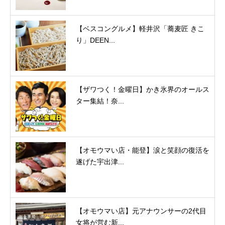
【ベスコングルメ】軽井沢「蕎麦匠 きこ
り」DEEN...
【ザワつく！金曜日】かき氷界のオールス
ター集結！奈...
【オモウマい店・能登】涙と笑顔の復活を
遂げた宇出津...
【オモウマい店】元アナウンサーの2代目
女将が営む新...