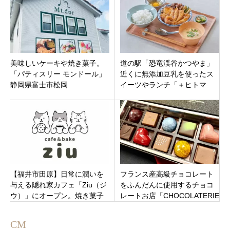
美味しいケーキや焼き菓子。
道の駅「恐竜渓谷かつやま」
「パティスリー モンドール」
近くに無添加豆乳を使ったス
静岡県富士市松岡
イーツやランチ「＋ヒトマ
メ」福井県勝山市荒土新保に
オープン！
【福井市田原】日常に潤いを
フランス産高級チョコレート
与える隠れ家カフェ「Ziu（ジ
をふんだんに使用するチョコ
ウ）」にオープン。焼き菓子
レートお店「CHOCOLATERIE
も美味しい。
NOIROUGE」新潟市西区寺尾
東
CM