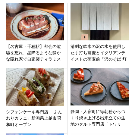
【名古屋・千種駅】都会の喧
清冽な軟水の沢の水を使用し
騒を忘れ、星降るような静か
た手打ち蕎麦とイタリアンテ
な隠れ家で自家製ティラミス
イストの蕎麦前「沢のそば 灯
『CAFE HoshiFuru』オープ
（あかり）」山梨県笛吹市に
ン！
オープン
静岡・人宿町に毎朝粉からつ
シフォンケーキ専門店 「ふん
くり焼き上げる出来立ての生
わりカフェ」新潟県上越市昭
地のタルト専門店「トワリ
和町オープン
ザ・クラフテッド クラスト」