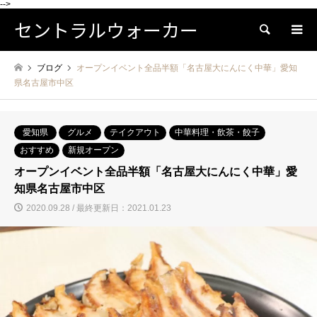
-->
セントラルウォーカー
検索
ブログ
オープンイベント全品半額「名古屋大にんにく中華」愛知
県名古屋市中区
愛知県
グルメ
テイクアウト
中華料理・飲茶・餃子
おすすめ
新規オープン
オープンイベント全品半額「名古屋大にんにく中華」愛
知県名古屋市中区
2020.09.28 / 最終更新日：2021.01.23