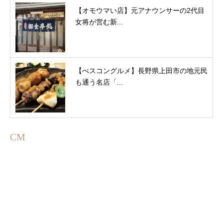
【オモウマい店】元アナウンサーの2代目
女将が営む新...
【べスコングルメ】長野県上田市の地元民
も通う名店「...
CM