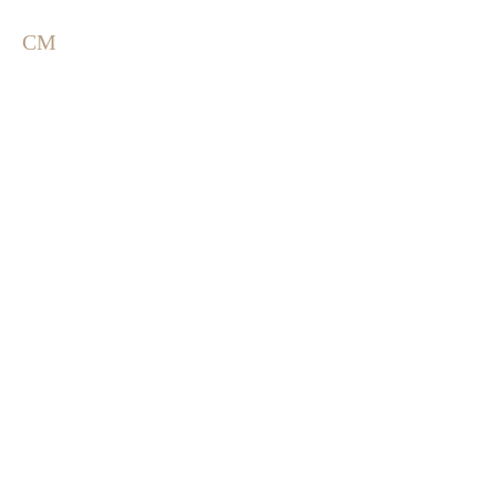
エパン」のこだわりパン＆ス
の富士山ワイナリー内
イーツ
CM