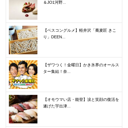
＆JO1河野...
【ベスコングルメ】軽井沢「蕎麦匠 きこ
り」DEEN...
【ザワつく！金曜日】かき氷界のオールス
ター集結！奈...
【オモウマい店・能登】涙と笑顔の復活を
遂げた宇出津...