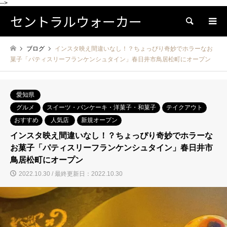
-->
セントラルウォーカー
検索
ブログ
インスタ映え間違いなし！？ちょっぴり奇妙でホラーなお
菓子「パティスリーフランケンシュタイン」春日井市鳥居松町にオープン
愛知県
グルメ
スイーツ・パンケーキ・洋菓子・和菓子
テイクアウト
おすすめ
人気店
新規オープン
インスタ映え間違いなし！？ちょっぴり奇妙でホラーな
お菓子「パティスリーフランケンシュタイン」春日井市
鳥居松町にオープン
2022.10.30 / 最終更新日：2022.10.30