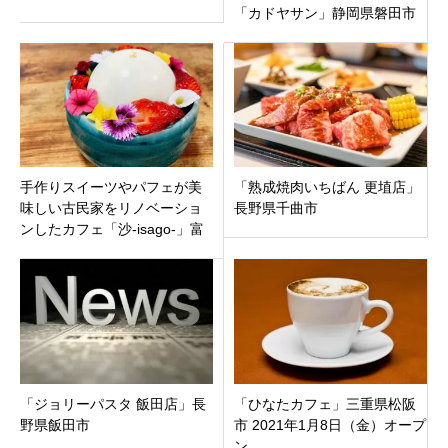
「カドヤサン」静岡県磐田市
城之崎
手作りスイーツやパフェが美
「熟成焼肉いちばん 更埴店」
味しい古民家をリノベーショ
長野県千曲市
ンしたカフェ「沙-isago-」富
山市四方田町オープン
「ジョリーパスタ 飯田店」長
「ひなたカフェ」三重県松阪
野県飯田市
市 2021年1月8日（金）オープ
ン