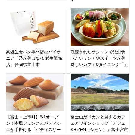
高級生食パン専門店のパイオ
洗練されたオシャレで絶対食
ニア「乃が美はなれ 武生販売
べたいランチやスイーツが美
店」静岡県富士市
味しいカフェ&ダイニング「カ
プリス.エイチ」富山県中新川
郡上市町に
【富山・上市町】8/1オープ
富士山がドカンと見えるカフ
ン！本場フランス人パティシ
ェとワインショップ「カフェ
エが手掛ける「パティスリー
SHIZEN（シゼン）」富士宮市