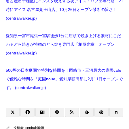
名古屋市千種区にインスタ映えする夜アイス・パフェ専門店「21
時にアイス 名古屋覚王山店」10月26日オープン禁断の旨さ！
(centralwalker.jp)
愛知県一宮市尾張一宮駅徒歩1分に店頭で焼き上げる素材にこだ
わるどら焼きが特徴のどら焼き専門店「柏屋光章」オープン
(centralwalker.jp)
500坪の日本庭園で特別な時間を！岡崎市・三河最大の庭園cafe
で優雅な時間を「庭園noue」愛知県額田郡に2月11日オープンで
す。 (centralwalker.jp)
投稿者:
central4649