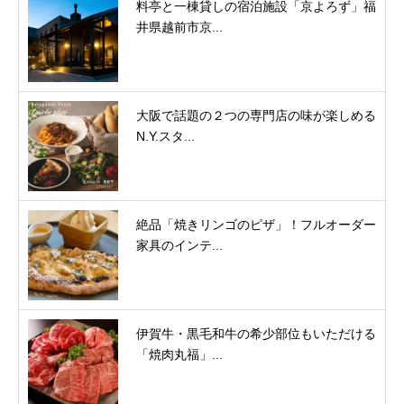
料亭と一棟貸しの宿泊施設「京よろず」福
井県越前市京...
大阪で話題の２つの専門店の味が楽しめる
N.Y.スタ...
絶品「焼きリンゴのピザ」！フルオーダー
家具のインテ...
伊賀牛・黒毛和牛の希少部位もいただける
「焼肉丸福」...