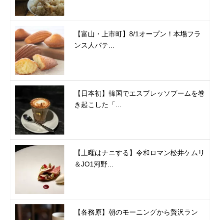
【富山・上市町】8/1オープン！本場フラ
ンス人パテ...
【日本初】韓国でエスプレッソブームを巻
き起こした「...
【土曜はナニする】令和ロマン松井ケムリ
＆JO1河野...
【各務原】朝のモーニングから贅沢ラン