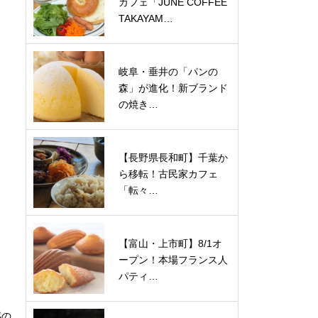
カフェ「JUNE COFFEE
TAKAYAM…
岐阜・垂井の「パンの
森」が進化！新ブランド
の焼き…
【長野県長和町】千葉か
ら移転！古民家カフェ
「転々…
【富山・上市町】8/1オ
ープン！本場フランス人
パティ…
感の