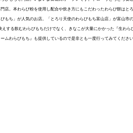
専門店。本わらび粉を使用し配合や炊き方にもこだわったわらび餅はと
びもち」が人気のお店。「とろり天使のわらびもち富山店」が富山市の
S映えする飲むわらびもちだけでなく、きなこが大量にかかった『生わら
リームわらびもち』も提供しているので是非とも一度行ってみてくださ