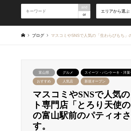
and
エリアから選ぶ
or
ブログ
マスコミやSNSで人気の「生わらびもち」
富山県
グルメ
スイーツ・パンケーキ・洋菓
おすすめ
人気店
新規オープン
マスコミやSNSで人気
ト専門店「とろり天使の
の富山駅前のパティオさ
す。