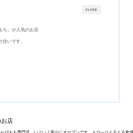
CLOSE
びもち」が人気のお店
け合いです。
のお店
わらびもち専門店。いよいよ富山にオープンです。トロ―リとろとろ食