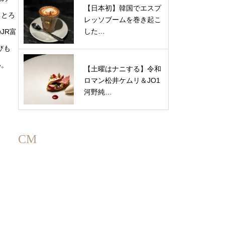
【日本初】韓国でエスプ
ろとろ
レッソブームを巻き起こ
した…
JR富
びも
い。
【土曜はナニする】令和
ロマン松井ケムリ＆JO1
河野純…
CM