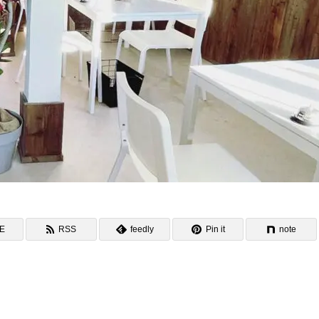
NE
RSS
feedly
Pin it
note