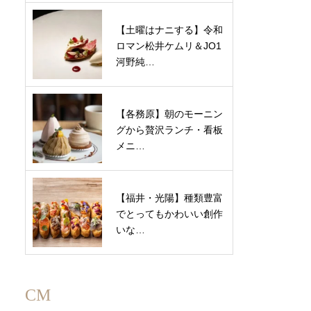
【土曜はナニする】令和
ロマン松井ケムリ＆JO1
河野純…
【各務原】朝のモーニン
グから贅沢ランチ・看板
メニ…
【福井・光陽】種類豊富
でとってもかわいい創作
いな…
CM