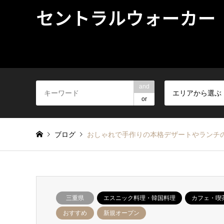
セントラルウォーカー
and
エリアから選ぶ
or
ブログ
おしゃれで手作りの本格デザートやランチの
三重県
エスニック料理・韓国料理
カフェ・喫
おすすめ
新規オープン