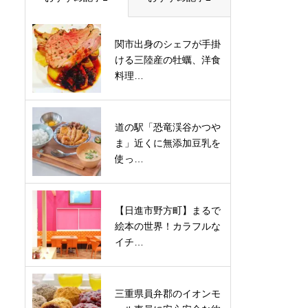
関市出身のシェフが手掛
ける三陸産の牡蠣、洋食
料理…
道の駅「恐竜渓谷かつや
ま」近くに無添加豆乳を
使っ…
【日進市野方町】まるで
絵本の世界！カラフルな
イチ…
三重県員弁郡のイオンモ