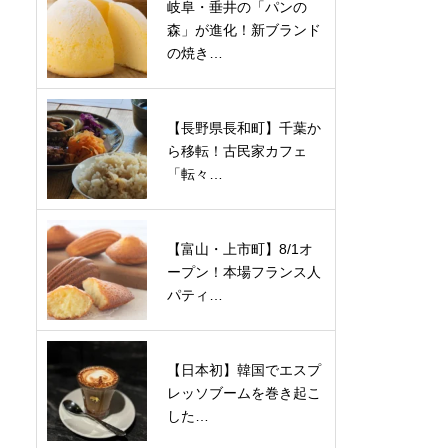
岐阜・垂井の「パンの
森」が進化！新ブランド
の焼き…
【長野県長和町】千葉か
ら移転！古民家カフェ
「転々…
【富山・上市町】8/1オ
ープン！本場フランス人
パティ…
【日本初】韓国でエスプ
レッソブームを巻き起こ
した…