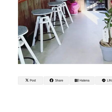
Post
Share
Hatena
LI