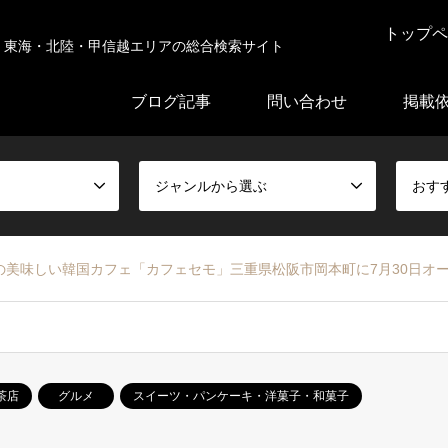
トップペ
東海・北陸・甲信越エリアの総合検索サイト
ブログ記事
問い合わせ
掲載
ジャンルから選ぶ
おす
美味しい韓国カフェ「カフェセモ」三重県松阪市岡本町に7月30日オ
茶店
グルメ
スイーツ・パンケーキ・洋菓子・和菓子