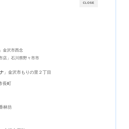
CLOSE
」金沢市西念
市店」石川県野々市市
ナ
」金沢市もりの里２丁目
市長町
市香林坊