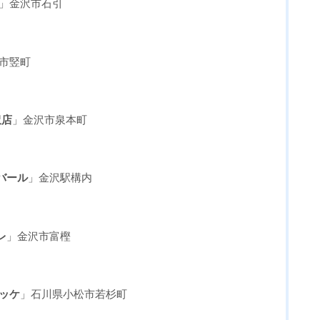
ー」金沢市石引
市竪町
沢店
」金沢市泉本町
バール
」金沢駅構内
レ
」金沢市富樫
ッケ
」石川県小松市若杉町