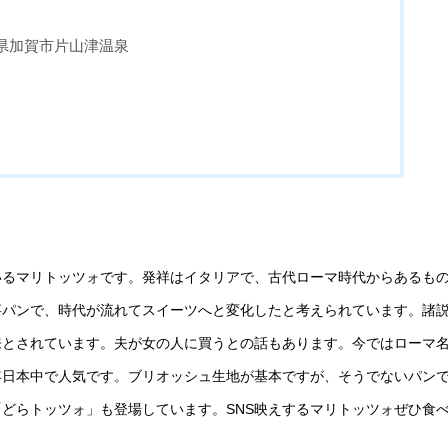
県加賀市片山津温泉
いるマリトッツォです。発祥はイタリアで、古代ローマ時代からあるも
事パンで、時代が流れてスイーツへと変化したと考えられています。諸
来とされています。夫が女の人に買うとの話もあります。今ではローマ
年日本中で人気です。ブリオッシュ生地が基本ですが、そうでないパン
どらトッツォ」も登場しています。SNS映えするマリトッツォぜひ食