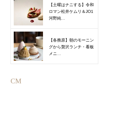
【土曜はナニする】令和
ロマン松井ケムリ＆JO1
河野純…
【各務原】朝のモーニン
グから贅沢ランチ・看板
メニ…
CM