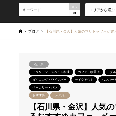
and
エリアから選ぶ
or
ブログ
【石川県・金沢】人気のマリトッツォが買
石川県
イタリアン・スペイン料理
カフェ・喫茶店
グル
ダイニング・ワインバー
テイクアウト
ハンバー
ベーカリ―・パン
おすすめ
人気店
【石川県・金沢】人気の