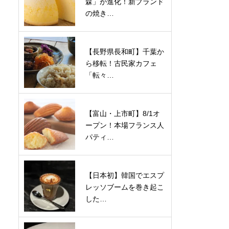
森」が進化！新ブランド
の焼き…
【長野県長和町】千葉か
ら移転！古民家カフェ
「転々…
【富山・上市町】8/1オ
ープン！本場フランス人
パティ…
【日本初】韓国でエスプ
レッソブームを巻き起こ
した…