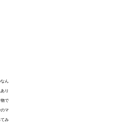
のなん
説あり
名物で
でのマ
べてみ