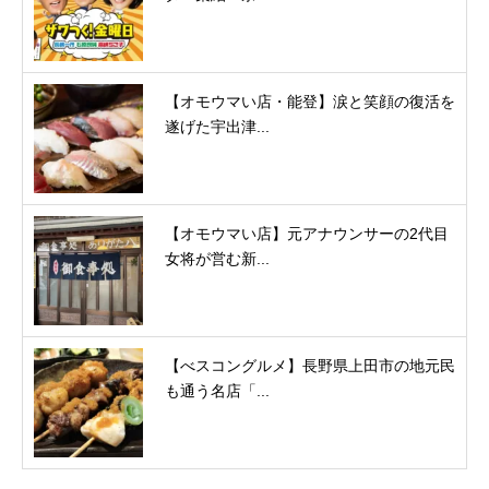
【オモウマい店・能登】涙と笑顔の復活を
遂げた宇出津...
【オモウマい店】元アナウンサーの2代目
女将が営む新...
【べスコングルメ】長野県上田市の地元民
も通う名店「...