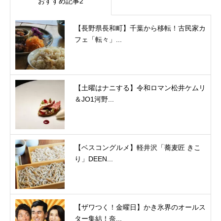
おすすめ記事2
【長野県長和町】千葉から移転！古民家カ
フェ「転々」...
【土曜はナニする】令和ロマン松井ケムリ
＆JO1河野...
【ベスコングルメ】軽井沢「蕎麦匠 きこ
り」DEEN...
【ザワつく！金曜日】かき氷界のオールス
ター集結！奈...