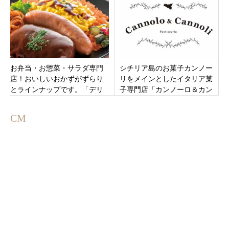
ボ」三重県鈴鹿市
お弁当・お惣菜・サラダ専門
シチリア島のお菓子カンノー
店！おいしいおかずがずらり
リをメインとしたイタリア菓
とラインナップです。「デリ
子専門店「カンノーロ＆カン
カキッチン グローバルゲート
ノーリ」岐阜市金町7月12日オ
店」名古屋市中村区
ープン！
CM