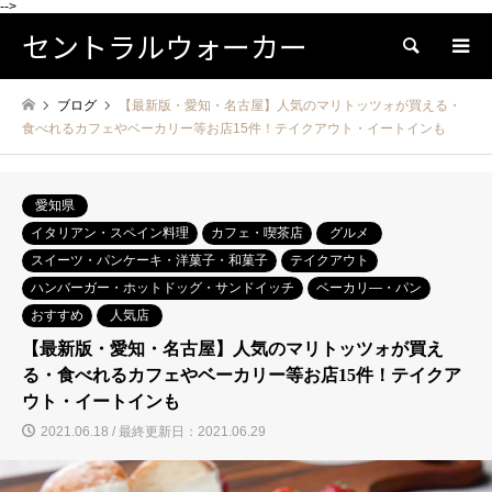
-->
セントラルウォーカー
検索
ブログ
【最新版・愛知・名古屋】人気のマリトッツォが買える・
食べれるカフェやベーカリー等お店15件！テイクアウト・イートインも
愛知県
イタリアン・スペイン料理
カフェ・喫茶店
グルメ
スイーツ・パンケーキ・洋菓子・和菓子
テイクアウト
ハンバーガー・ホットドッグ・サンドイッチ
ベーカリ―・パン
おすすめ
人気店
【最新版・愛知・名古屋】人気のマリトッツォが買え
る・食べれるカフェやベーカリー等お店15件！テイクア
ウト・イートインも
2021.06.18 / 最終更新日：2021.06.29