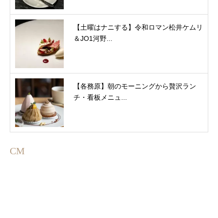
【土曜はナニする】令和ロマン松井ケムリ
＆JO1河野...
【各務原】朝のモーニングから贅沢ラン
チ・看板メニュ...
CM