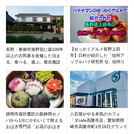
1月20日新規オープンです。
栄にオープン！絶品ティラミ
スも
【せっかくグルメ長野上田
長野・東御市海野宿に築100年
市】日村が紹介した「信州ア
以上の古民家を改修した泊ま
ップルパイ研究所 Q」信州り
る、食べる、遊ぶ。複合施設
んごに拘ったアップルパイと
「うんのわ」がオープン！
ジュースのお店
静岡市葵区鷹匠の新静岡セノ
八百屋がやる本気のカフェ
バから1分にかわいくて映える
「ダcafe高隆寺店」愛知県岡
おはぎ専門店「お花のおはぎ
崎市高隆寺町1月16日グランド
華子」が10月10日オープン！
オープン