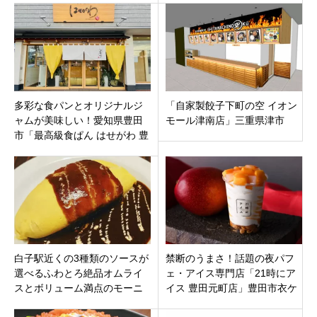
多彩な食パンとオリジナルジ
「自家製餃子下町の空 イオン
ャムが美味しい！愛知県豊田
モール津南店」三重県津市
市「最高級食ぱん はせがわ 豊
田店」
白子駅近くの3種類のソースが
禁断のうまさ！話題の夜パフ
選べるふわとろ絶品オムライ
ェ・アイス専門店「21時にア
スとボリューム満点のモーニ
イス 豊田元町店」豊田市衣ケ
ング「カフェテリア ソリー
原の153号線沿いにオープン