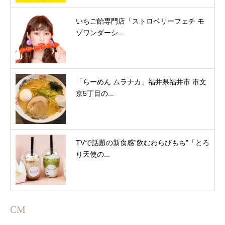
いちご飴専門店「ストロベリーフェチ モ
ゾワンダーシ...
「らーめん ムラナカ」福井県福井市 市文
京5丁目の...
TVで話題の新食感”飲むわらびもち”「とろ
り天使の...
CM