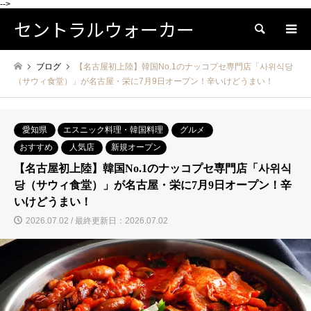
-->
セントラルウォーカー
検索
ブログ
【名古屋初上陸】韓国No.1のナッコプセ専門店「사위식당
（サウィ食堂）」が名古屋・栄に7月9日オープン！辛いけどうまい！
愛知県
エスニック料理・韓国料理
グルメ
おすすめ
人気店
新規オープン
【名古屋初上陸】韓国No.1のナッコプセ専門店「사위식
당（サウィ食堂）」が名古屋・栄に7月9日オープン！辛
いけどうまい！
2026.07.02 / 最終更新日：2026.07.02