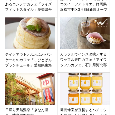
あるコンテナカフェ「ライズ
つスイーツアトリエ」静岡県
フィットスタイル」愛知県丹
浜松市中区3月8日新規オープ
羽郡
ンです。
カラフルでインスタ映えする
テイクアウトとふわふわパン
ワッフル専門カフェ「アイワ
ケーキのカフェ「こびとぱん
ッフルカフェ」石川県河北郡
プランチュール」愛知県東海
内
市加木屋町に7月25日オープ
ン。
日帰り天然温泉「ぎなん温
堀養蜂園が直営するハチミツ