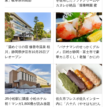
泉」岐阜県羽島郡
を使用したソフトクリームや
カヌレが絶品「堀養蜂園 蜜
や」岐阜県瑞浪市
「湯めぐりの宿 修善寺温泉 桂
『バナナマンのせっかくグル
川」静岡県伊豆市10月25日プ
メ』日村が静岡・富士市で豪
レオープン
華カニ尽くし！老舗「かにの
一二三庵」の特大タラバガニ
しゃぶしゃぶ
JR小松駅に隣接 小松ホテル
佐久市フレスポ佐久インター
初！マンガ1,800冊が読み放題
内に「八十八（やそはち)だん