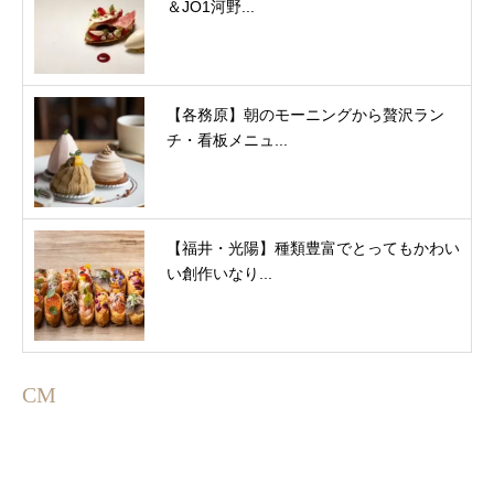
＆JO1河野...
【各務原】朝のモーニングから贅沢ラン
チ・看板メニュ...
【福井・光陽】種類豊富でとってもかわい
い創作いなり...
CM