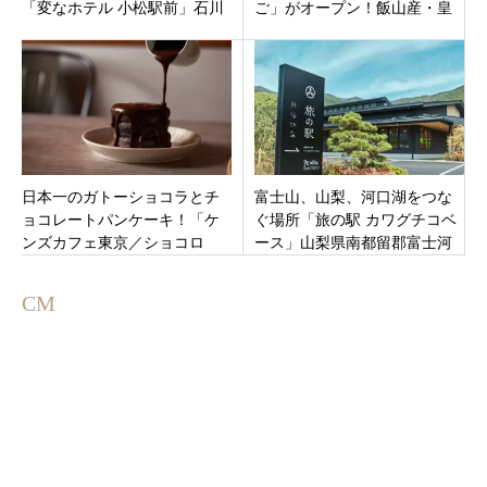
「変なホテル 小松駅前」石川
ご」がオープン！飯山産・皇
県小松市12月24日オープン
室献上米100％の絶品お団子専
門店。
日本一のガトーショコラとチ
富士山、山梨、河口湖をつな
ョコレートパンケーキ！「ケ
ぐ場所「旅の駅 カワグチコベ
ンズカフェ東京／ショコロ
ース」山梨県南都留郡富士河
ブ」名古屋市中区の栄の松坂
口湖に6月11日オープン。
屋名古屋店南館2階
CM