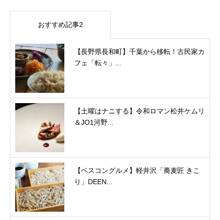
おすすめ記事2
【長野県長和町】千葉から移転！古民家カ
フェ「転々」...
【土曜はナニする】令和ロマン松井ケムリ
＆JO1河野...
【ベスコングルメ】軽井沢「蕎麦匠 きこ
り」DEEN...