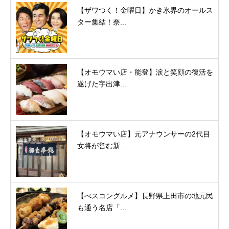
【ザワつく！金曜日】かき氷界のオールス
ター集結！奈...
【オモウマい店・能登】涙と笑顔の復活を
遂げた宇出津...
【オモウマい店】元アナウンサーの2代目
女将が営む新...
【べスコングルメ】長野県上田市の地元民
も通う名店「...