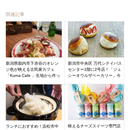
関連記事
新潟県胎内市下赤谷のオレン
新潟市中央区 万代シテイバス
ジ色が映える古民家カフェ
センター1階に2号店！「ジェ
「Kuma Cafe 」生地から作っ
シーオウルザベーカリー」今
たピザやパスタにブラジルス
人気のマリトッツォも！
イーツ
映えるチーズスイーツ専門店
ランチにおすすめ！浜松市中