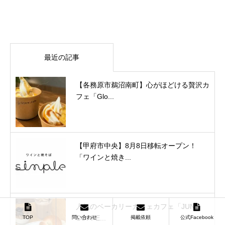
最近の記事
【各務原市鵜沼南町】心がほどける贅沢カ
フェ「Glo...
【甲府市中央】8月8日移転オープン！
「ワインと焼き...
人気のベーカリーカフェカフェ「JUNE
COFFE...
TOP
問い合わせ
掲載依頼
公式Facebook