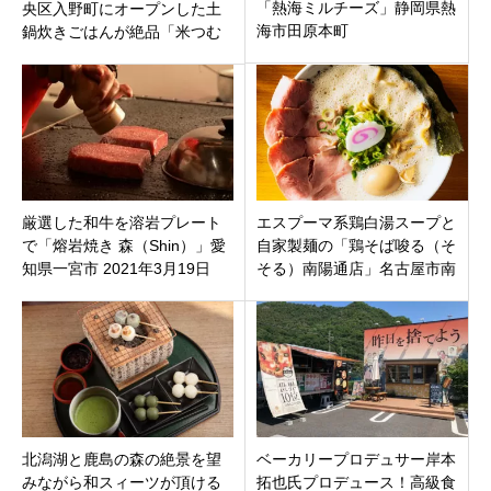
「熱海ミルチーズ」静岡県熱
央区入野町にオープンした土
海市田原本町
鍋炊きごはんが絶品「米つむ
ぎ」こだわりの定食メニュー
がうますぎる！
厳選した和牛を溶岩プレート
エスプーマ系鶏白湯スープと
で「熔岩焼き 森（Shin）」愛
自家製麺の「鶏そば唆る（そ
知県一宮市 2021年3月19日
そる）南陽通店」名古屋市南
（金）オープン
区サンシャインKYORAKU南店
内に9月22日オープン
北潟湖と鹿島の森の絶景を望
ベーカリープロデュサー岸本
みながら和スィーツが頂ける
拓也氏プロデュース！高級食