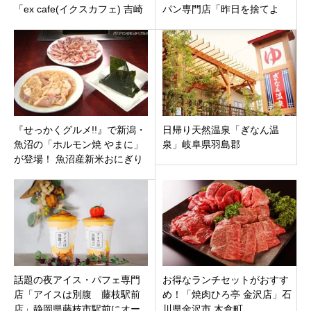
「ex cafe(イクスカフェ) 吉崎
パン専門店「昨日を捨てよ
鳳凰閣」福井県あわら市
う」 岐阜県各務原
『せっかくグルメ!!』で新潟・
日帰り天然温泉「ぎなん温
魚沼の「ホルモン焼 やまに」
泉」岐阜県羽島郡
が登場！ 魚沼産新米おにぎり
と絶品ホルモンの最強タッグ
に注目！
話題の夜アイス・パフェ専門
お得なランチセットがおすす
店「アイスは別腹 藤枝駅前
め！「焼肉ひろ亭 金沢店」石
店」静岡県藤枝市駅前にオー
川県金沢市 木倉町