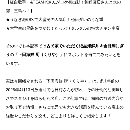
【紅白歌手・&TEAM Kさんがロケ初出動！錦鯉渡辺さんと水の
都・三島へ！】
★うなぎ激戦区で大盛況の人気店！秘伝ダレのうな重
★大学生の胃袋をつかむ！たっぷりタルタルの特大チキン南蛮
その中でも本記事では
古民家でいただく絶品海鮮丼＆金目鯛にぎ
り
の「
下田海鮮 厨（くりや）
」にスポットを当ててみたいと思
います。
実は今回紹介される「下田海鮮 厨（くりや）」は、約1年前の
2025年4月13日放送回でも日村さんが訪れ、その圧倒的な美味し
さでスタジオを唸らせた名店。この記事では、前回の放送内容や
お取り寄せ情報、さらに地元でも大きな話題を呼んでいる店主の
経歴やこだわりを交え、どこよりも詳しくご紹介します！