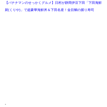
【バナナマンのせっかくグルメ】日村が静岡伊豆下田「下田海鮮
厨(くりや)」で超豪華海鮮丼＆下田名産！金目鯛の握り寿司
。