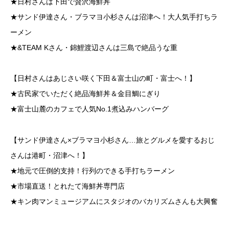
★日村さんは下田で贅沢海鮮丼
★サンド伊達さん・ブラマヨ小杉さんは沼津へ！大人気手打ちラ
ーメン
★&TEAM Kさん・錦鯉渡辺さんは三島で絶品うな重
【日村さんはあじさい咲く下田＆富士山の町・富士へ！】
★古民家でいただく絶品海鮮丼＆金目鯛にぎり
★富士山麓のカフェで人気No.1煮込みハンバーグ
【サンド伊達さん×ブラマヨ小杉さん…旅とグルメを愛するおじ
さんは港町・沼津へ！】
★地元で圧倒的支持！行列のできる手打ちラーメン
★市場直送！とれたて海鮮丼専門店
★キン肉マンミュージアムにスタジオのバカリズムさんも大興奮