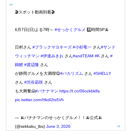
🎬スポット動画到着🎬
6月7日(日)よる7時～
#せっかくグルメ
2️⃣時間SP🍌
日村さん
#ブラックマヨネーズ
#小杉竜一
さん
#サンド
ウィッチマン
#伊達みきお
さん
#andTEAM
#K
さん
#
錦鯉
#渡辺隆
さん
が静岡グルメを大満喫😋
#バカリズム
さん
#SHELLY
さん
#渋谷凪咲
さん
も大興奮🤗
#バナナマン
https://t.co/06ozkbklfa
pic.twitter.com/HkdI2ts5Vh
— 🍌バナナマンのせっかくグルメ！！🍌公式🍌
(@sekkaku_tbs)
June 3, 2026