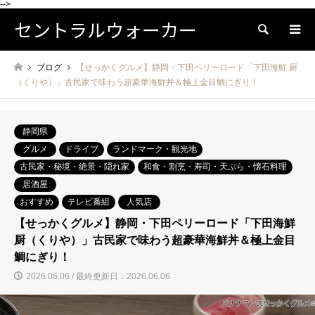
-->
セントラルウォーカー
検索
ブログ
【せっかくグルメ】静岡・下田ペリーロード「下田海鮮 厨
（くりや）」古民家で味わう超豪華海鮮丼＆極上金目鯛にぎり！
静岡県
グルメ
ドライブ
ランドマーク・観光地
古民家・秘境・絶景・隠れ家
和食・割烹・寿司・天ぷら・懐石料理
居酒屋
おすすめ
テレビ番組
人気店
【せっかくグルメ】静岡・下田ペリーロード「下田海鮮
厨（くりや）」古民家で味わう超豪華海鮮丼＆極上金目
鯛にぎり！
2026.06.06 / 最終更新日：2026.06.06