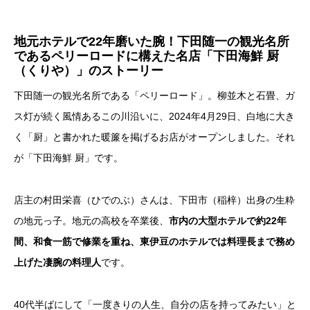
地元ホテルで22年磨いた腕！
下田随一の観光名所
であるペリーロードに構えた名店
「下田海鮮 厨
（くりや）」のストーリー
下田随一の観光名所である「ペリーロード」。柳並木と石畳、ガ
ス灯が続く風情あるこの川沿いに、2024年4月29日、白地に大き
く「厨」と書かれた暖簾を掲げるお店がオープンしました。それ
が「下田海鮮 厨」です。
店主の村田栄喜（ひでのぶ）さんは、下田市（稲梓）出身の生粋
の地元っ子。地元の高校を卒業後、
市内の大型ホテルで約22年
間、和食一筋で修業を重ね、東伊豆のホテルでは料理長まで務め
上げた凄腕の料理人
です。
40代半ばにして「一度きりの人生、自分の店を持ってみたい」と