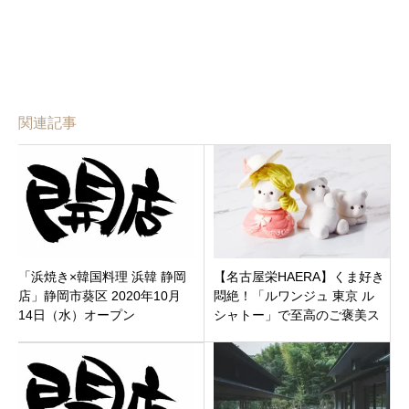
関連記事
「浜焼き×韓国料理 浜韓 静岡
【名古屋栄HAERA】くま好き
店」静岡市葵区 2020年10月
悶絶！「ルワンジュ 東京 ル
14日（水）オープン
シャトー」で至高のご褒美ス
イーツ＆アフタヌーンティー
を堪能