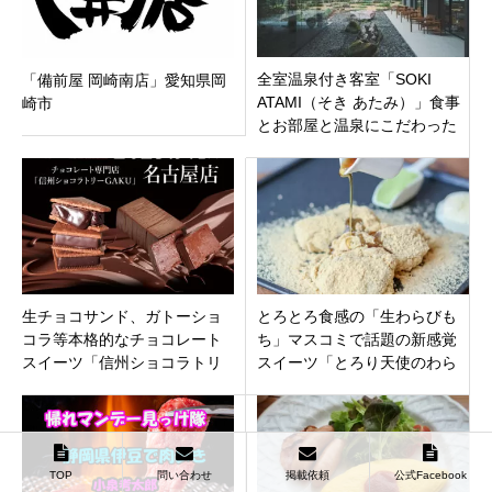
全室温泉付き客室「SOKI
「備前屋 岡崎南店」愛知県岡
ATAMI（そき あたみ）」食事
崎市
とお部屋と温泉にこだわった
素敵な空間。静岡県熱海市 小
嵐町
生チョコサンド、ガトーショ
とろとろ食感の「生わらびも
コラ等本格的なチョコレート
ち」マスコミで話題の新感覚
スイーツ「信州ショコラトリ
スイーツ「とろり天使のわら
ーGAKU 名古屋店」中区栄に
びもち 香林坊東急スクエア
オープン
店」金沢市香林坊4月9日オー
プン。
TOP
問い合わせ
掲載依頼
公式Facebook