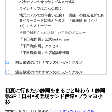
バナナマンのせっかくグルメ公式X
ラインナップはこんな感じ
地元ホテルで22年磨いた腕！
下田随一の観光名所であ
るペリーロードに構えた名店
「下田海鮮 厨（くり
や）」のストーリー
番組で日村さんが絶賛した至高のメニュー
「下田海鮮 厨」公式Instagram
「下田海鮮 厨」アクセス
「下田海鮮 厨」の店舗詳細情報
同日放送のバナナマンのせっかくグルメ
過去放送のバナナマンのせっかくグルメ
初夏に行きたい静岡をまるごと味わう！静岡
県SP！日村×初登場サンド伊達×ブラマヨ小
杉
2026年6月7日（日）放送の『
バナナマンのせっかくグル