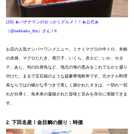
(20) 🍌バナナマンのせっかくグルメ！！🍌公式🍌
（@sekkaku_tbs）さん / X
お店の人気ナンバーワンメニュー。ミナミマグロの中トロ、本鮪
の赤身、マグロたたき、煮穴子、いくら、赤エビ、いか、ホタ
テ、あじ、旬の白身魚など、地元の海の恵みをこれでもかと盛り
付けた、まるで宝石箱のような超豪華海鮮丼です。元ホテル料理
長ならではの確かな手つきで美しく捌かれたネタは、一切れ一切
れが分厚く、魚本来の凝縮された旨味と甘みを存分に堪能できま
す。
2. 下田名産！金目鯛の握り：時価