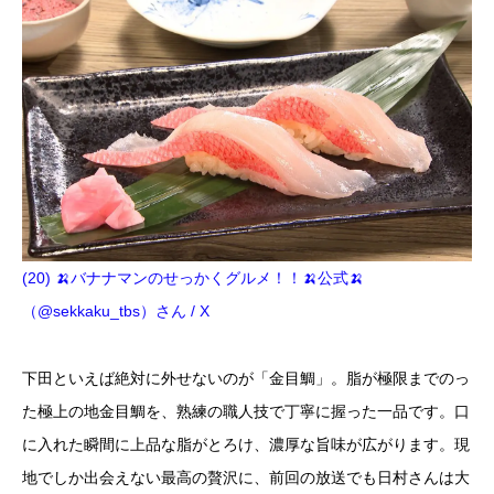
(20) 🍌バナナマンのせっかくグルメ！！🍌公式🍌
（@sekkaku_tbs）さん / X
下田といえば絶対に外せないのが「金目鯛」。脂が極限までのっ
た極上の地金目鯛を、熟練の職人技で丁寧に握った一品です。口
に入れた瞬間に上品な脂がとろけ、濃厚な旨味が広がります。現
地でしか出会えない最高の贅沢に、前回の放送でも日村さんは大