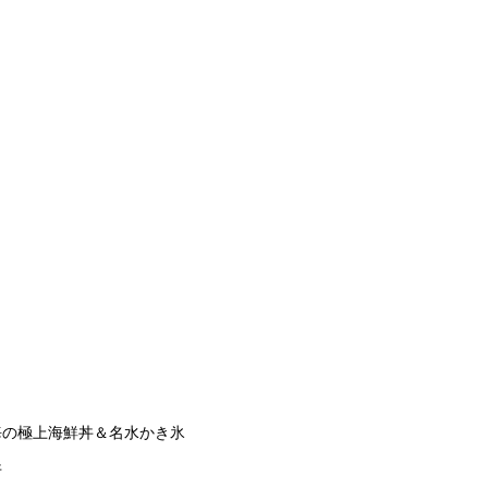
海の極上海鮮丼＆名水かき氷
丼