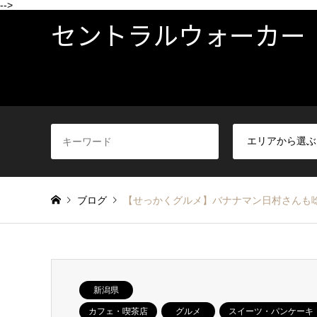
-->
セントラルウォーカー
ブログ
【せっかくグルメ】バナナマン日村さんも唸
新潟県
カフェ・喫茶店
グルメ
スイーツ・パンケーキ