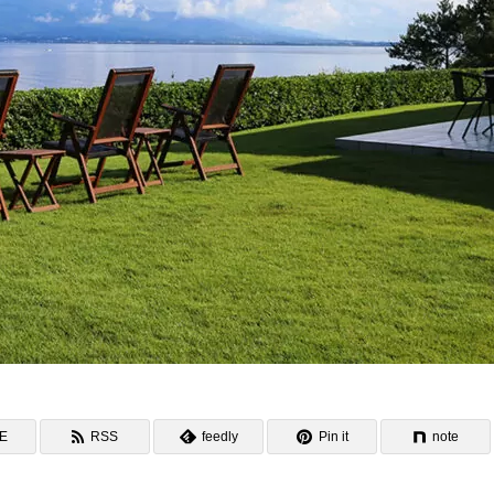
NE
RSS
feedly
Pin it
note