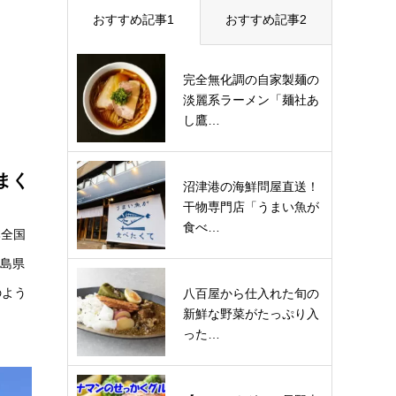
おすすめ記事1
おすすめ記事2
完全無化調の自家製麺の
淡麗系ラーメン「麺社あ
し鷹…
まく
沼津港の海鮮問屋直送！
干物専門店「うまい魚が
食べ…
本全国
児島県
のよう
八百屋から仕入れた旬の
新鮮な野菜がたっぷり入
った…