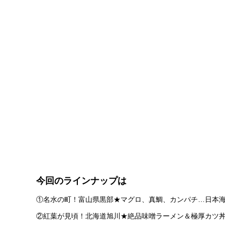
今回のラインナップは
①名水の町！富山県黒部★マグロ、真鯛、カンパチ…日本
②紅葉が見頃！北海道旭川★絶品味噌ラーメン＆極厚カツ