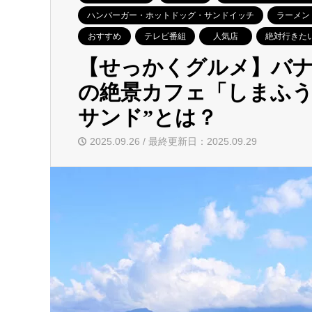
ハンバーガー・ホットドッグ・サンドイッチ
ラーメン
おすすめ
テレビ番組
人気店
絶対行きた
【せっかくグルメ】バ
の絶景カフェ「しまふう
サンド”とは？
2025.09.26 / 最終更新日：2025.09.29