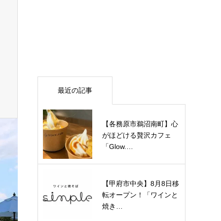
最近の記事
【各務原市鵜沼南町】心
がほどける贅沢カフェ
「Glow.…
【甲府市中央】8月8日移
転オープン！「ワインと
焼き…