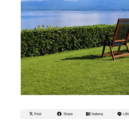
Post
Share
Hatena
LI