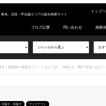
トップペ
東海・北陸・甲信越エリアの総合検索サイト
ブログ記事
問い合わせ
掲載
る！佐渡島の絶景カフェ「しまふうみ」で味わう、噂の“甘塩っぱサン
・洋菓子・和菓子
テイクアウト