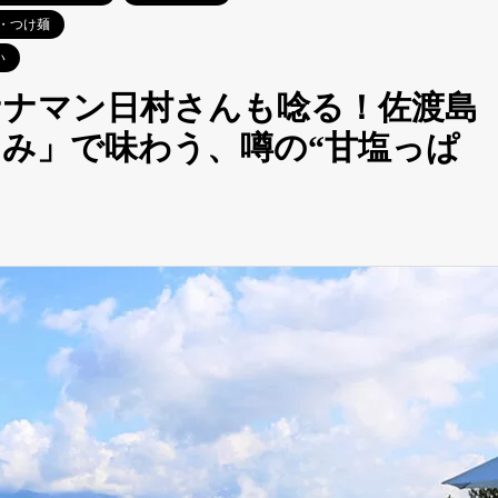
・つけ麺
い
ナナマン日村さんも唸る！佐渡島
み」で味わう、噂の“甘塩っぱ