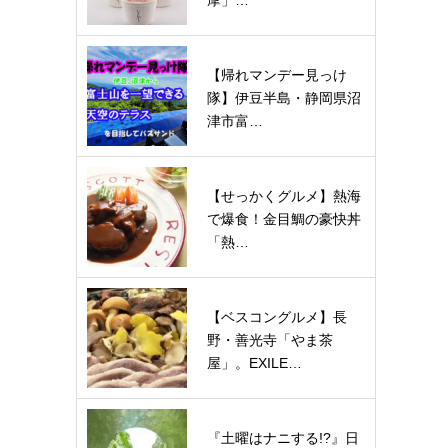
摩」…
【帰れマンデー見っけ
隊】伊豆半島・静岡県沼
津市富…
【せっかくグルメ】熱海
で爆食！金目鯛の豪快丼
「熱…
【ベスコングルメ】長
野・善光寺「やま茶
屋」。EXILE…
『土曜はナニする!?』日