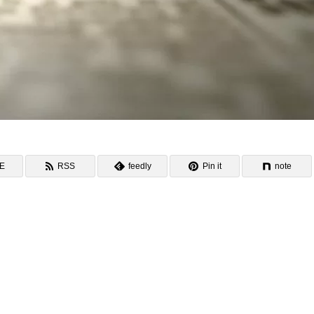
NE
RSS
feedly
Pin it
note