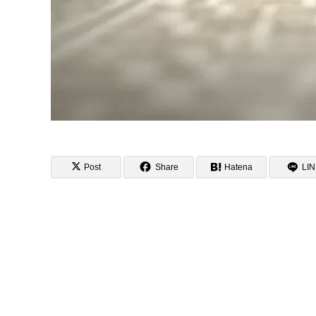
Post
Share
Hatena
LI