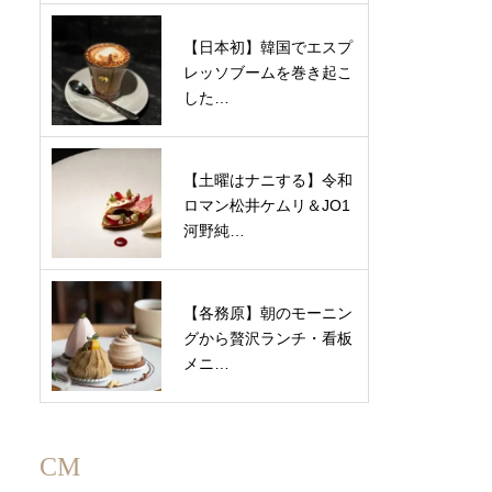
【日本初】韓国でエスプ
レッソブームを巻き起こ
した…
【土曜はナニする】令和
ロマン松井ケムリ＆JO1
河野純…
【各務原】朝のモーニン
グから贅沢ランチ・看板
メニ…
CM