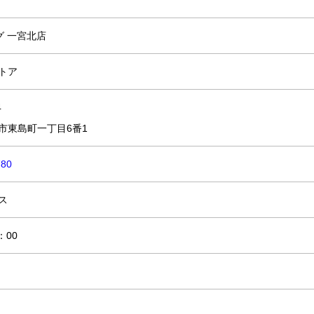
グ 一宮北店
トア
4
市東島町一丁目6番1
780
ス
：00