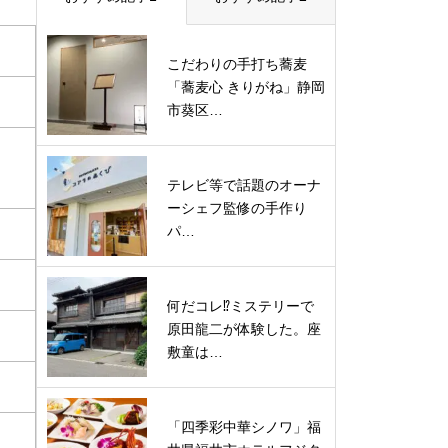
こだわりの手打ち蕎麦
「蕎麦心 きりがね」静岡
市葵区…
テレビ等で話題のオーナ
ーシェフ監修の手作り
パ…
何だコレ⁉ミステリーで
原田龍二が体験した。座
敷童は…
「四季彩中華シノワ」福