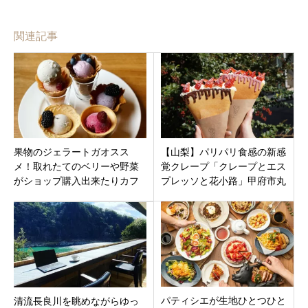
関連記事
果物のジェラートガオスス
【山梨】パリパリ食感の新感
メ！取れたてのベリーや野菜
覚クレープ「クレープとエス
がショップ購入出来たりカフ
プレッソと花小路」甲府市丸
ェでカフェで頂ける「イデ
の内小江戸甲府花小路にオー
カ」三重県名張市井出
プン
パティシエが生地ひとつひと
清流長良川を眺めながらゆっ