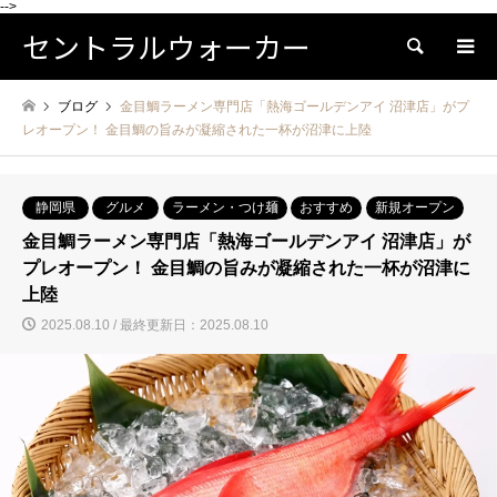
-->
セントラルウォーカー
検索
ブログ
金目鯛ラーメン専門店「熱海ゴールデンアイ 沼津店」がプ
レオープン！ 金目鯛の旨みが凝縮された一杯が沼津に上陸
静岡県
グルメ
ラーメン・つけ麺
おすすめ
新規オープン
金目鯛ラーメン専門店「熱海ゴールデンアイ 沼津店」が
プレオープン！ 金目鯛の旨みが凝縮された一杯が沼津に
上陸
2025.08.10 / 最終更新日：2025.08.10