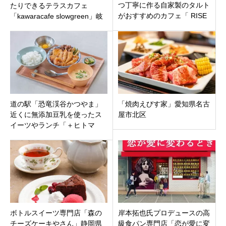
つ丁寧に作る自家製のタルト
たりできるテラスカフェ
がおすすめのカフェ「 RISE
「kawaracafe slowgreen」岐
ON CAFE」大垣市中ノ江にオ
阜県関市関観光ホテル内
ープン
道の駅「恐竜渓谷かつやま」
「焼肉えびす家」愛知県名古
近くに無添加豆乳を使ったス
屋市北区
イーツやランチ「＋ヒトマ
メ」福井県勝山市荒土新保に
オープン！
ボトルスイーツ専門店「森の
岸本拓也氏プロデュースの高
チーズケーキやさん」静岡県
級食パン専門店「恋が愛に変