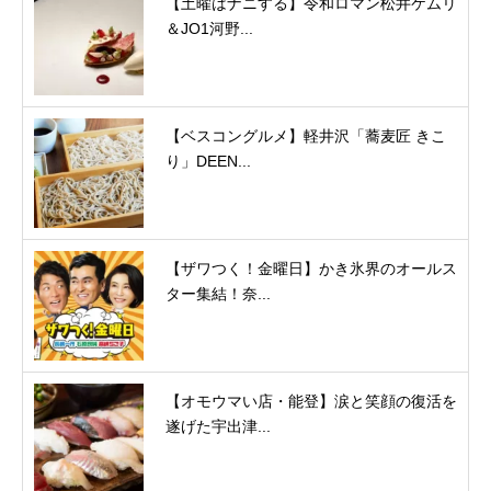
【土曜はナニする】令和ロマン松井ケムリ
＆JO1河野...
【ベスコングルメ】軽井沢「蕎麦匠 きこ
り」DEEN...
【ザワつく！金曜日】かき氷界のオールス
ター集結！奈...
【オモウマい店・能登】涙と笑顔の復活を
遂げた宇出津...