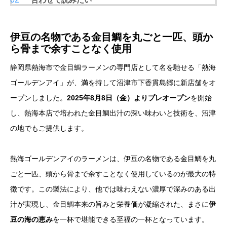
伊豆の名物である金目鯛を丸ごと一匹、頭か
ら骨まで余すことなく使用
静岡県熱海市で金目鯛ラーメンの専門店として名を馳せる「熱海
ゴールデンアイ」が、満を持して沼津市下香貫島郷に新店舗をオ
ープンしました。
2025年8月8日（金）よりプレオープン
を開始
し、熱海本店で培われた金目鯛出汁の深い味わいと技術を、沼津
の地でもご提供します。
熱海ゴールデンアイのラーメンは、伊豆の名物である金目鯛を丸
ごと一匹、頭から骨まで余すことなく使用しているのが最大の特
徴です。この製法により、他では味わえない濃厚で深みのある出
汁が実現し、金目鯛本来の旨みと栄養価が凝縮された、まさに
伊
豆の海の恵み
を一杯で堪能できる至福の一杯となっています。