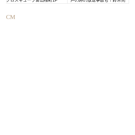
クロスキューブ富山桜町1F
声のみの放送事故も！鈴木亮
平＆中条あやみのグルメ探
し！
CM