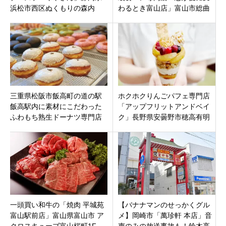
浜松市西区ぬくもりの森内
わるとき富山店」富山市総曲
輪に1月23日グランドオープン
三重県松阪市飯高町の道の駅
ホクホクりんごパフェ専門店
飯高駅内に素材にこだわった
「アップフリットアンドベイ
ふわもち熟生ドーナツ専門店
ク」長野県安曇野市穂高有明
「BOUQUET IITAKA」オープ
ン
一頭買い和牛の「焼肉 平城苑
【バナナマンのせっかくグル
富山駅前店」富山県富山市 ア
メ】岡崎市「萬珍軒 本店」音