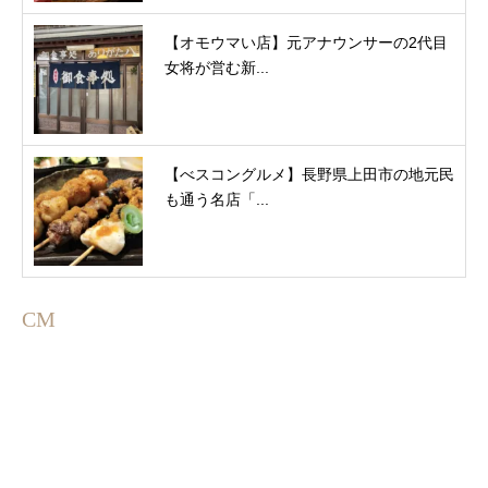
【オモウマい店】元アナウンサーの2代目
女将が営む新...
【べスコングルメ】長野県上田市の地元民
も通う名店「...
CM